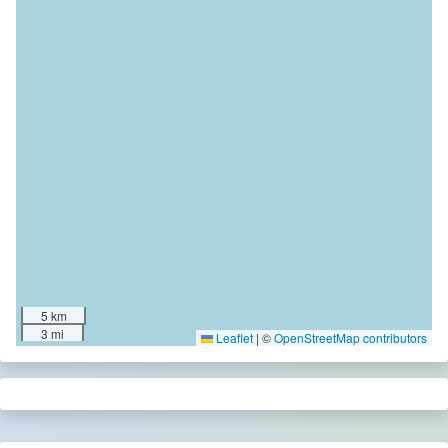
5 km
3 mi
Leaflet
|
©
OpenStreetMap contributors