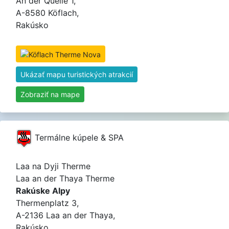
An der Quelle 1,
A-8580 Köflach,
Rakúsko
Ukázať mapu turistických atrakcií
Zobraziť na mape
Termálne kúpele & SPA
Laa na Dyji Therme
Laa an der Thaya Therme
Rakúske Alpy
Thermenplatz 3,
A-2136 Laa an der Thaya,
Rakúsko