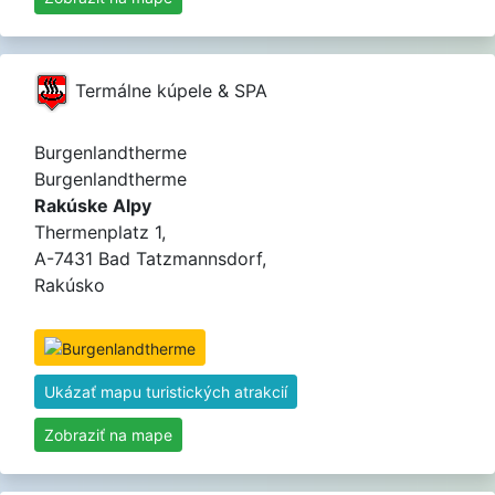
Termálne kúpele & SPA
Burgenlandtherme
Burgenlandtherme
Rakúske Alpy
Thermenplatz 1,
A-7431 Bad Tatzmannsdorf,
Rakúsko
Ukázať mapu turistických atrakcií
Zobraziť na mape