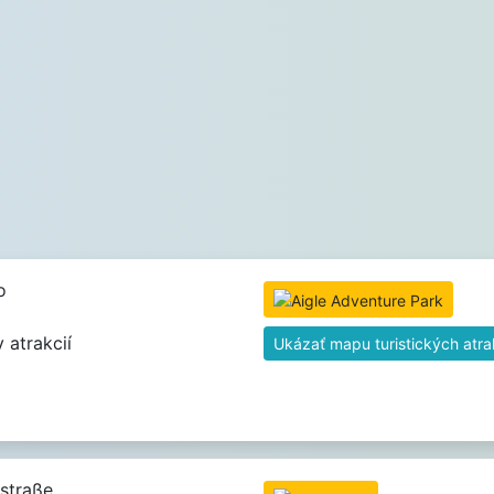
o
 atrakcií
Ukázať mapu turistických atrak
straße,