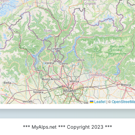
Leaflet
|
©
OpenStreetMap
*** MyAlps.net *** Copyright 2023 ***