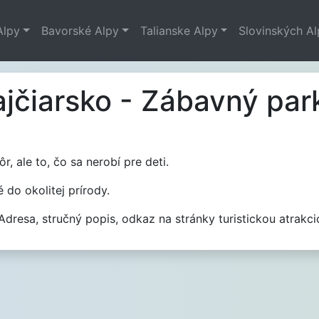
Alpy
Bavorské Alpy
Talianske Alpy
Slovinských A
ajčiarsko - Zábavný par
 ale to, čo sa nerobí pre deti.
do okolitej prírody.
resa, stručný popis, odkaz na stránky turistickou atrakci