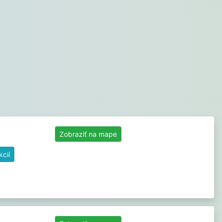
Zobraziť na mape
cií