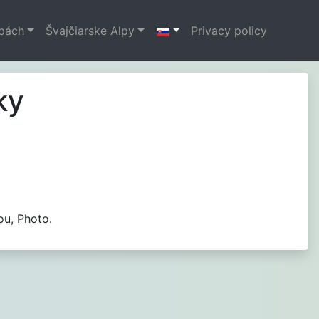
lpách
Švajčiarske Alpy
Privacy policy
ky
ou, Photo.