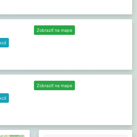
Zobraziť na mape
cií
Zobraziť na mape
cií