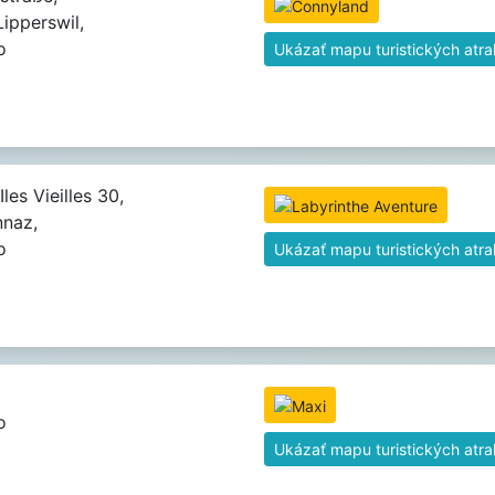
ipperswil,
o
Ukázať mapu turistických atrak
les Vieilles 30,
nnaz,
o
Ukázať mapu turistických atrak
o
Ukázať mapu turistických atrak