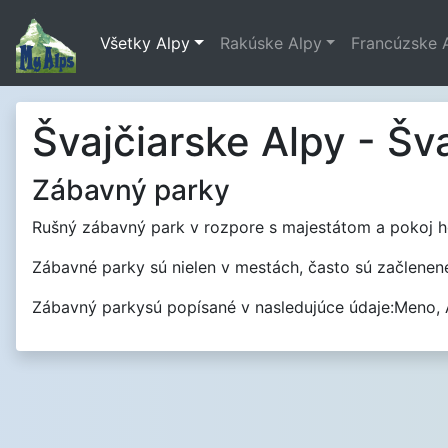
Všetky Alpy
Rakúske Alpy
Francúzske 
Švajčiarske Alpy - Šv
Zábavný parky
Rušný zábavný park v rozpore s majestátom a pokoj hôr,
Zábavné parky sú nielen v mestách, často sú začlenené 
Zábavný parkysú popísané v nasledujúce údaje:Meno, Ad