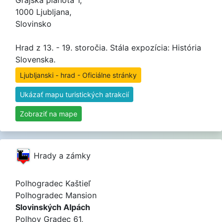
Grajska planota 1,
1000 Ljubljana,
Slovinsko
Hrad z 13. - 19. storočia. Stála expozícia: História
Slovenska.
Ljubljanski - hrad - Oficiálne stránky
Ukázať mapu turistických atrakcií
Zobraziť na mape
Hrady a zámky
Polhogradec Kaštieľ
Polhogradec Mansion
Slovinských Alpách
Polhov Gradec 61,