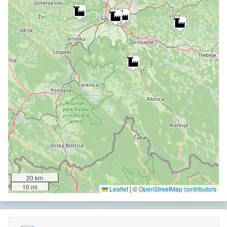
20 km
10 mi
Leaflet
|
©
OpenStreetMap contributors