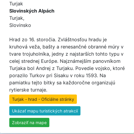
Turjak
Slovinských Alpách
Turjak,
Slovinsko
Hrad zo 16. storočia. Zvláštnosťou hradu je
kruhová veža, bašty a renesančné obranné múry v
tvare trojuholníka, jedny z najstarších tohto typu v
celej strednej Európe. Najznámejším panovníkom
Turjaka bol Andrej z Turjaku. Povedie vojsko, ktoré
porazilo Turkov pri Sisaku v roku 1593. Na
pamiatku tejto bitky sa každoročne organizujú
rytierske turnaje.
Turjak - hrad - Oficiálne stránky
Ukázať mapu turistických atrakcií
Zobraziť na mape