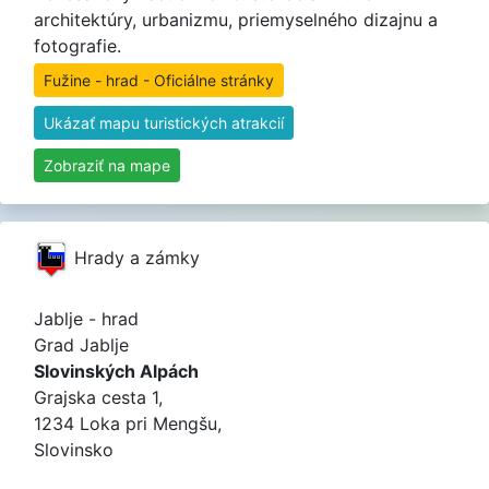
architektúry, urbanizmu, priemyselného dizajnu a
fotografie.
Fužine - hrad - Oficiálne stránky
Ukázať mapu turistických atrakcií
Zobraziť na mape
Hrady a zámky
Jablje - hrad
Grad Jablje
Slovinských Alpách
Grajska cesta 1,
1234 Loka pri Mengšu,
Slovinsko