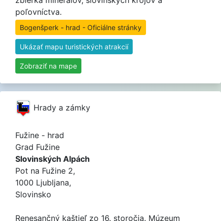
zbierka minerálov, slovinských krojov a
poľovníctva.
Bogenšperk - hrad - Oficiálne stránky
Ukázať mapu turistických atrakcií
Zobraziť na mape
Hrady a zámky
Fužine - hrad
Grad Fužine
Slovinských Alpách
Pot na Fužine 2,
1000 Ljubljana,
Slovinsko
Renesančný kaštieľ zo 16. storočia. Múzeum