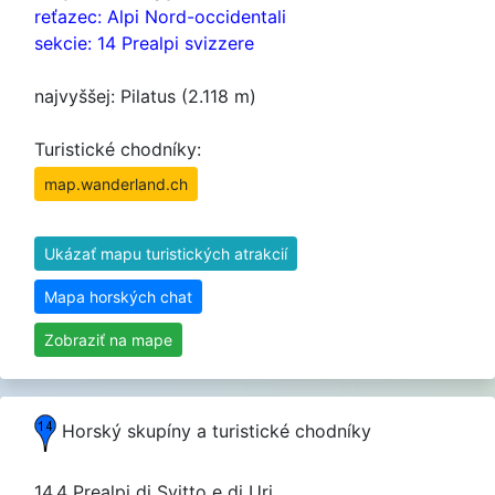
reťazec: Alpi Nord-occidentali
sekcie: 14 Prealpi svizzere
najvyššej: Pilatus (2.118 m)
Turistické chodníky:
map.wanderland.ch
Ukázať mapu turistických atrakcií
Mapa horských chat
Zobraziť na mape
Horský skupíny a turistické chodníky
14.4 Prealpi di Svitto e di Uri