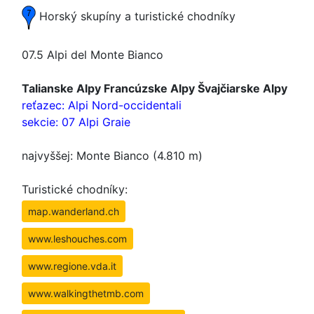
Horský skupíny a turistické chodníky
07.5 Alpi del Monte Bianco
Talianske Alpy Francúzske Alpy Švajčiarske Alpy
reťazec: Alpi Nord-occidentali
sekcie: 07 Alpi Graie
najvyššej: Monte Bianco (4.810 m)
Turistické chodníky:
map.wanderland.ch
www.leshouches.com
www.regione.vda.it
www.walkingthetmb.com