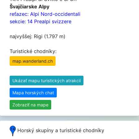
Švajčiarske Alpy
reťazec: Alpi Nord-occidentali
sekcie: 14 Prealpi svizzere
najvyššej: Rigi (1.797 m)
Turistické chodníky:
map.wanderland.ch
Ukázať mapu turistických atrakcií
Mapa horských chat
Zobraziť na mape
Horský skupíny a turistické chodníky