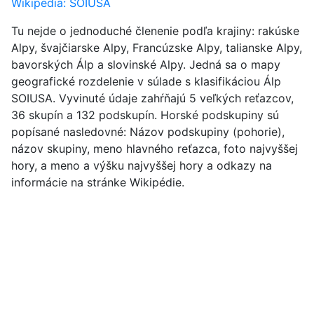
Wikipedia: SOIUSA
Tu nejde o jednoduché členenie podľa krajiny: rakúske
Alpy, švajčiarske Alpy, Francúzske Alpy, talianske Alpy,
bavorských Álp a slovinské Alpy. Jedná sa o mapy
geografické rozdelenie v súlade s klasifikáciou Álp
SOIUSA. Vyvinuté údaje zahŕňajú 5 veľkých reťazcov,
36 skupín a 132 podskupín. Horské podskupiny sú
popísané nasledovné: Názov podskupiny (pohorie),
názov skupiny, meno hlavného reťazca, foto najvyššej
hory, a meno a výšku najvyššej hory a odkazy na
informácie na stránke Wikipédie.