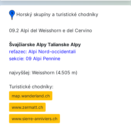
Horský skupíny a turistické chodníky
09.2 Alpi del Weisshorn e del Cervino
Švajčiarske Alpy Talianske Alpy
reťazec: Alpi Nord-occidentali
sekcie: 09 Alpi Pennine
najvyššej: Weisshorn (4.505 m)
Turistické chodníky:
map.wanderland.ch
www.zermatt.ch
www.sierre-anniviers.ch