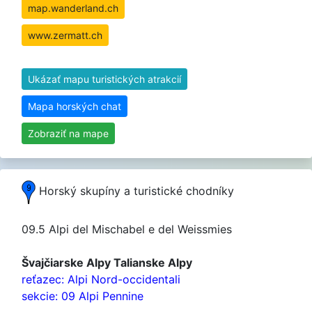
map.wanderland.ch
www.zermatt.ch
Ukázať mapu turistických atrakcií
Mapa horských chat
Zobraziť na mape
Horský skupíny a turistické chodníky
09.5 Alpi del Mischabel e del Weissmies
Švajčiarske Alpy Talianske Alpy
reťazec: Alpi Nord-occidentali
sekcie: 09 Alpi Pennine