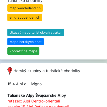
Turistické chodníky:
map.wanderland.ch
en.graubuenden.ch
Ukázať mapu turistických atrakcií
Mapa horských chat
Zobraziť na mape
Horský skupíny a turistické chodníky
15.4 Alpi di Livigno
Talianske Alpy Švajčiarske Alpy
reťazec: Alpi Centro-orientali
sekcie: 15 Alpi Retiche occidentali