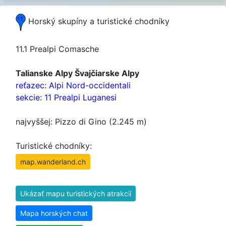
Horský skupíny a turistické chodníky
11.1 Prealpi Comasche
Talianske Alpy Švajčiarske Alpy
reťazec: Alpi Nord-occidentali
sekcie: 11 Prealpi Luganesi
najvyššej: Pizzo di Gino (2.245 m)
Turistické chodníky:
map.wanderland.ch
Ukázať mapu turistických atrakcií
Mapa horských chat