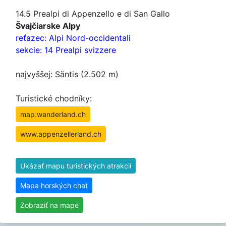
14.5 Prealpi di Appenzello e di San Gallo
Švajčiarske Alpy
reťazec: Alpi Nord-occidentali
sekcie: 14 Prealpi svizzere
najvyššej: Säntis (2.502 m)
Turistické chodníky:
map.wanderland.ch
www.appenzellerland.ch
Ukázať mapu turistických atrakcií
Mapa horských chat
Zobraziť na mape