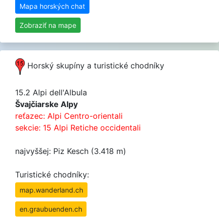
Mapa horských chat
Zobraziť na mape
Horský skupíny a turistické chodníky
15.2 Alpi dell'Albula
Švajčiarske Alpy
reťazec: Alpi Centro-orientali
sekcie: 15 Alpi Retiche occidentali
najvyššej: Piz Kesch (3.418 m)
Turistické chodníky:
map.wanderland.ch
en.graubuenden.ch