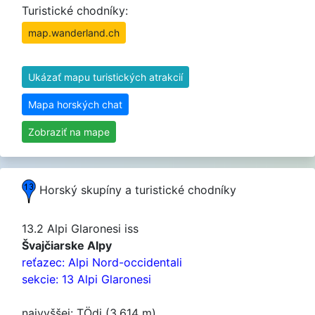
Turistické chodníky:
map.wanderland.ch
Ukázať mapu turistických atrakcií
Mapa horských chat
Zobraziť na mape
Horský skupíny a turistické chodníky
13.2 Alpi Glaronesi iss
Švajčiarske Alpy
reťazec: Alpi Nord-occidentali
sekcie: 13 Alpi Glaronesi
najvyššej: TÖdi (3.614 m)