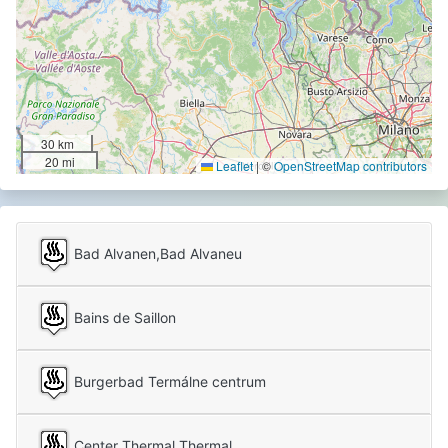
30 km
20 mi
Leaflet
|
©
OpenStreetMap contributors
Bad Alvanen,Bad Alvaneu
Bains de Saillon
Burgerbad Termálne centrum
Center Thermal Thermal