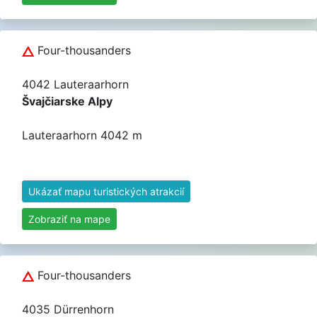
Four-thousanders
4042 Lauteraarhorn
Švajčiarske Alpy
Lauteraarhorn 4042 m
Ukázať mapu turistických atrakcií
Zobraziť na mape
Four-thousanders
4035 Dürrenhorn