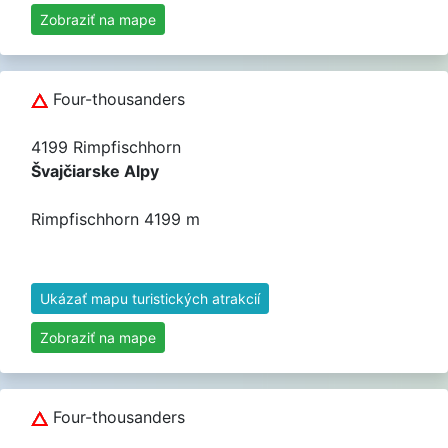
Zobraziť na mape
Four-thousanders
4199 Rimpfischhorn
Švajčiarske Alpy
Rimpfischhorn 4199 m
Ukázať mapu turistických atrakcií
Zobraziť na mape
Four-thousanders