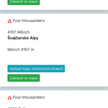
Zobraziť na mape
Four-thousanders
4107 Mönch
Švajčiarske Alpy
Mönch 4107 m
Ukázať mapu turistických atrakcií
Zobraziť na mape
Four-thousanders