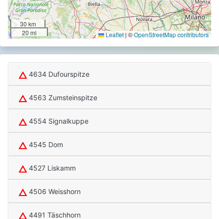
30 km
20 mi
Leaflet
|
©
OpenStreetMap contributors
4634 Dufourspitze
4563 Zumsteinspitze
4554 Signalkuppe
4545 Dom
4527 Liskamm
4506 Weisshorn
4491 Täschhorn