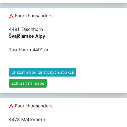
Four-thousanders
4491 Täschhorn
Švajčiarske Alpy
Täschhorn 4491 m
Ukázať mapu turistických atrakcií
Zobraziť na mape
Four-thousanders
4478 Matterhorn