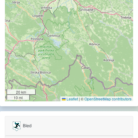
20 km
10 mi
Leaflet
|
©
OpenStreetMap contributors
Bled