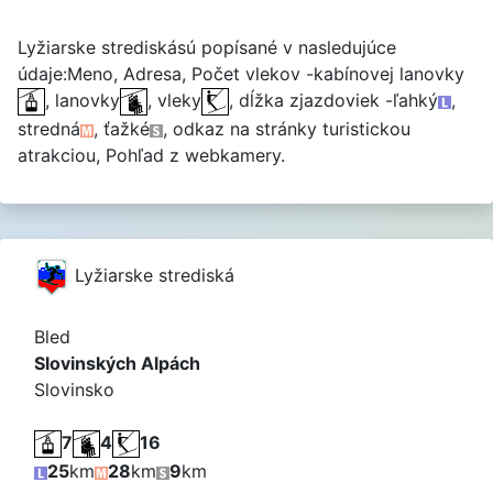
Lyžiarske strediskású popísané v nasledujúce
údaje:Meno, Adresa, Počet vlekov -kabínovej lanovky
, lanovky
, vleky
, dĺžka zjazdoviek -ľahký
,
stredná
, ťažké
, odkaz na stránky turistickou
atrakciou, Pohľad z webkamery.
Lyžiarske strediská
Bled
Slovinských Alpách
Slovinsko
7
4
16
25
km
28
km
9
km