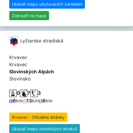
Ukázať mapu ubytovacích zariadení
Zobraziť na mape
Lyžiarske strediská
Krvavec
Krvavec
Slovinských Alpách
Slovinsko
0
7
3
6
km
13
km
6
km
Krvavec - Oficiálne stránky
Ukázať mapu turistických atrakcií