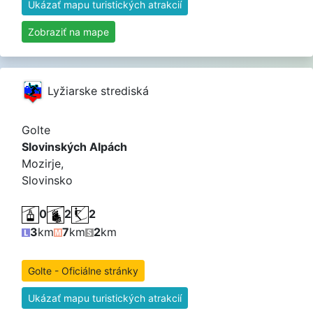
Ukázať mapu turistických atrakcií
Zobraziť na mape
Lyžiarske strediská
Golte
Slovinských Alpách
Mozirje,
Slovinsko
0
2
2
3
km
7
km
2
km
Golte - Oficiálne stránky
Ukázať mapu turistických atrakcií