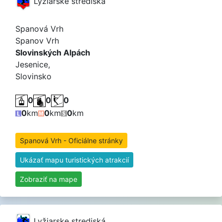
Lyžiarske strediská
Spanová Vrh
Spanov Vrh
Slovinských Alpách
Jesenice,
Slovinsko
0
0
0
0
km
0
km
0
km
Spanová Vrh - Oficiálne stránky
Ukázať mapu turistických atrakcií
Zobraziť na mape
Lyžiarske strediská