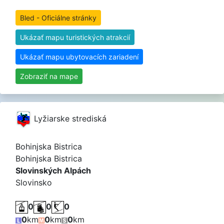
Bled - Oficiálne stránky
Ukázať mapu turistických atrakcií
Ukázať mapu ubytovacích zariadení
Zobraziť na mape
Lyžiarske strediská
Bohinjska Bistrica
Bohinjska Bistrica
Slovinských Alpách
Slovinsko
0
0
0
0
km
0
km
0
km