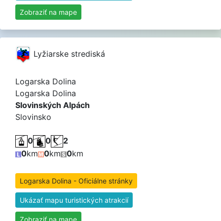
Zobraziť na mape
Lyžiarske strediská
Logarska Dolina
Logarska Dolina
Slovinských Alpách
Slovinsko
0
0
2
0
km
0
km
0
km
Logarska Dolina - Oficiálne stránky
Ukázať mapu turistických atrakcií
Zobraziť na mape