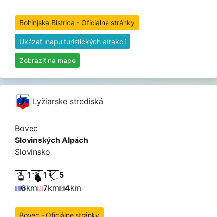
Bohinjska Bistrica - Oficiálne stránky
Ukázať mapu turistických atrakcií
Zobraziť na mape
Lyžiarske strediská
Bovec
Slovinských Alpách
Slovinsko
1
1
5
6
km
7
km
4
km
Bovec - Oficiálne stránky