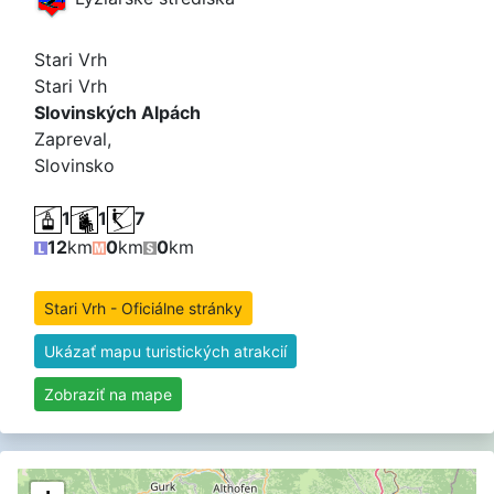
Stari Vrh
Stari Vrh
Slovinských Alpách
Zapreval,
Slovinsko
1
1
7
12
km
0
km
0
km
Stari Vrh - Oficiálne stránky
Ukázať mapu turistických atrakcií
Zobraziť na mape