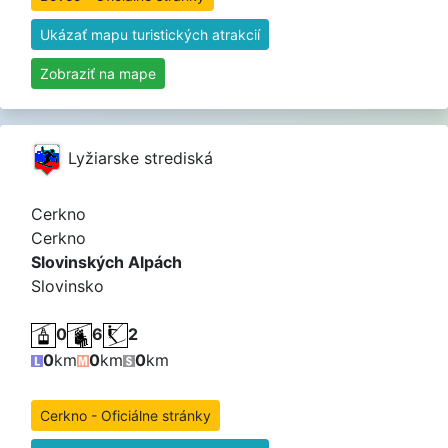
Ukázať mapu turistických atrakcií
Zobraziť na mape
Lyžiarske strediská
Cerkno
Cerkno
Slovinských Alpách
Slovinsko
0
6
2
0
km
0
km
0
km
Cerkno - Oficiálne stránky