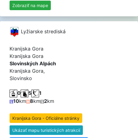
Zobraziť na mape
Lyžiarske strediská
Kranijska Gora
Kranijska Gora
Slovinských Alpách
Kranijska Gora,
Slovinsko
0
5
1
10
km
8
km
2
km
Kranijska Gora - Oficiálne stránky
Ukázať mapu turistických atrakcií