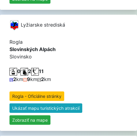
Lyžiarske strediská
Rogla
Slovinských Alpách
Slovinsko
0
2
11
2
km
9
km
2
km
Rogla - Oficiálne stránky
Ukázať mapu turistických atrakcií
Zobraziť na mape