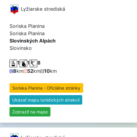
Lyžiarske strediská
Soriska Planina
Soriska Planina
Slovinských Alpách
Slovinsko
1
1
8
8
km
52
km
10
km
Soriska Planina - Oficiálne stránky
Ukázať mapu turistických atrakcií
Zobraziť na mape