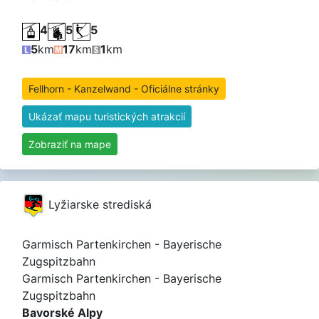
4
5
5
5
km
17
km
1
km
Fellhorn - Kanzelwand - Oficiálne stránky
Ukázať mapu turistických atrakcií
Zobraziť na mape
Lyžiarske strediská
Garmisch Partenkirchen - Bayerische
Zugspitzbahn
Garmisch Partenkirchen - Bayerische
Zugspitzbahn
Bavorské Alpy