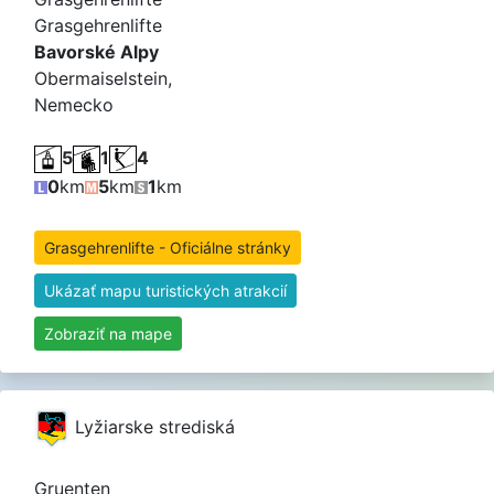
Grasgehrenlifte
Bavorské Alpy
Obermaiselstein,
Nemecko
5
1
4
0
km
5
km
1
km
Grasgehrenlifte - Oficiálne stránky
Ukázať mapu turistických atrakcií
Zobraziť na mape
Lyžiarske strediská
Gruenten