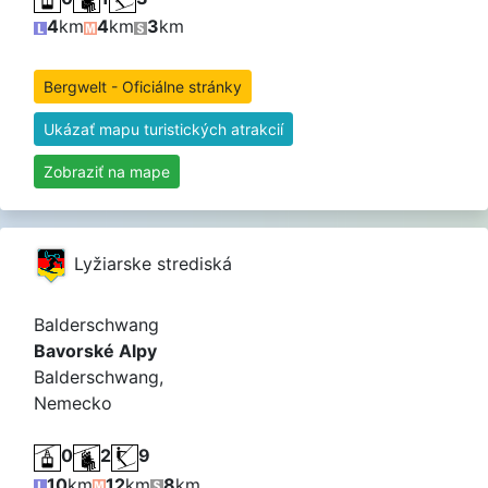
4
km
4
km
3
km
Bergwelt - Oficiálne stránky
Ukázať mapu turistických atrakcií
Zobraziť na mape
Lyžiarske strediská
Balderschwang
Bavorské Alpy
Balderschwang,
Nemecko
0
2
9
10
km
12
km
8
km