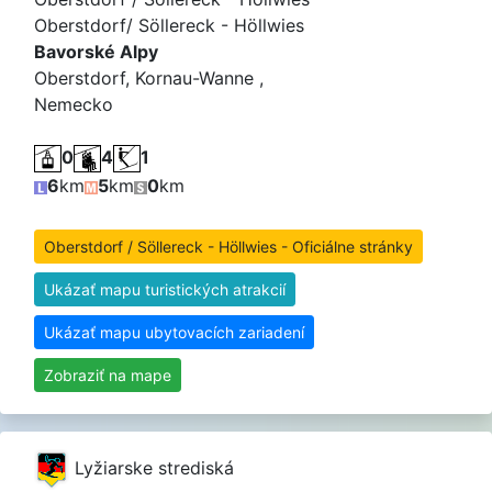
Oberstdorf/ Söllereck - Höllwies
Bavorské Alpy
Oberstdorf, Kornau-Wanne ,
Nemecko
0
4
1
6
km
5
km
0
km
Oberstdorf / Söllereck - Höllwies - Oficiálne stránky
Ukázať mapu turistických atrakcií
Ukázať mapu ubytovacích zariadení
Zobraziť na mape
Lyžiarske strediská