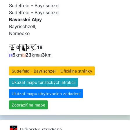
Sudelfeld - Bayrischzell
Sudelfeld - Bayrischzell
Bavorské Alpy
Bayrischzell,
Nemecko
0
3
18
5
km
23
km
3
km
Sudelfeld - Bayrischzell - Oficiálne stránky
Ukázať mapu turistických atrakcií
Ukázať mapu ubytovacích zariadení
Zobraziť na mape
Lyžiarske strediská