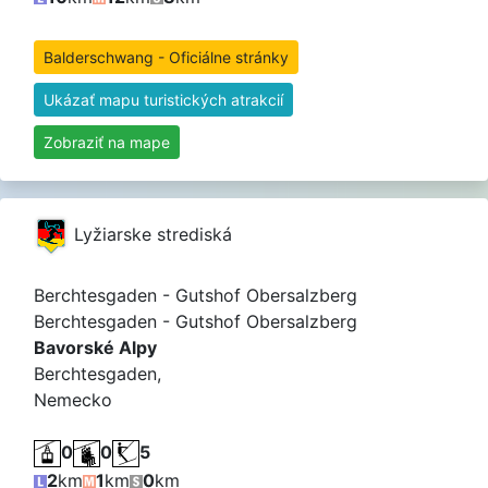
Balderschwang - Oficiálne stránky
Ukázať mapu turistických atrakcií
Zobraziť na mape
Lyžiarske strediská
Berchtesgaden - Gutshof Obersalzberg
Berchtesgaden - Gutshof Obersalzberg
Bavorské Alpy
Berchtesgaden,
Nemecko
0
0
5
2
km
1
km
0
km