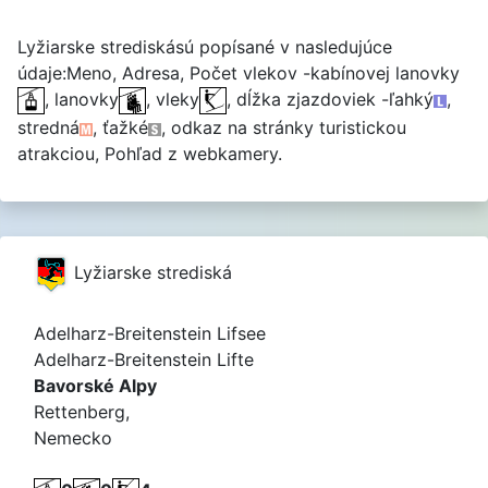
Lyžiarske strediskású popísané v nasledujúce
údaje:Meno, Adresa, Počet vlekov -kabínovej lanovky
, lanovky
, vleky
, dĺžka zjazdoviek -ľahký
,
stredná
, ťažké
, odkaz na stránky turistickou
atrakciou, Pohľad z webkamery.
Lyžiarske strediská
Adelharz-Breitenstein Lifsee
Adelharz-Breitenstein Lifte
Bavorské Alpy
Rettenberg,
Nemecko