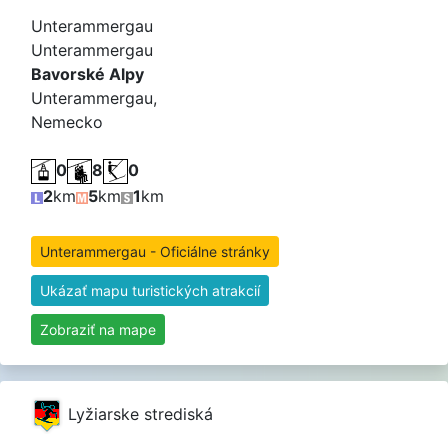
Unterammergau
Unterammergau
Bavorské Alpy
Unterammergau,
Nemecko
0
8
0
2
km
5
km
1
km
Unterammergau - Oficiálne stránky
Ukázať mapu turistických atrakcií
Zobraziť na mape
Lyžiarske strediská