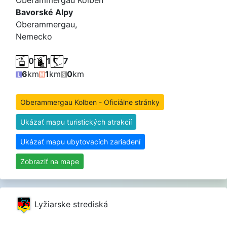
Bavorské Alpy
Oberammergau,
Nemecko
0
1
7
6
km
1
km
0
km
Oberammergau Kolben - Oficiálne stránky
Ukázať mapu turistických atrakcií
Ukázať mapu ubytovacích zariadení
Zobraziť na mape
Lyžiarske strediská