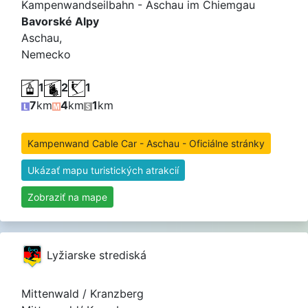
Kampenwandseilbahn - Aschau im Chiemgau
Bavorské Alpy
Aschau,
Nemecko
1
2
1
7
km
4
km
1
km
Kampenwand Cable Car - Aschau - Oficiálne stránky
Ukázať mapu turistických atrakcií
Zobraziť na mape
Lyžiarske strediská
Mittenwald / Kranzberg