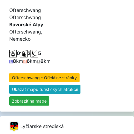
Ofterschwang
Ofterschwang
Bavorské Alpy
Ofterschwang,
Nemecko
0
2
5
8
km
6
km
6
km
Ofterschwang - Oficiálne stránky
Ukázať mapu turistických atrakcií
Zobraziť na mape
Lyžiarske strediská