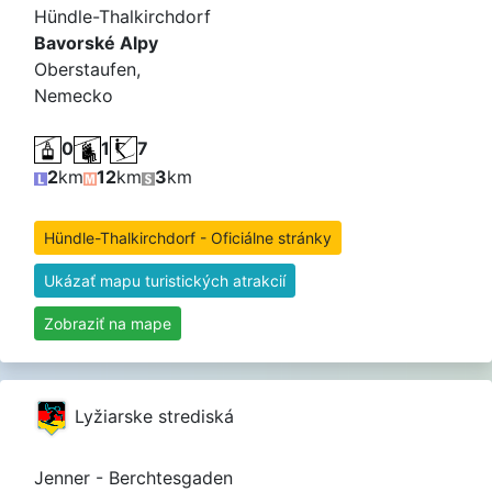
Hündle-Thalkirchdorf
Bavorské Alpy
Oberstaufen,
Nemecko
0
1
7
2
km
12
km
3
km
Hündle-Thalkirchdorf - Oficiálne stránky
Ukázať mapu turistických atrakcií
Zobraziť na mape
Lyžiarske strediská
Jenner - Berchtesgaden