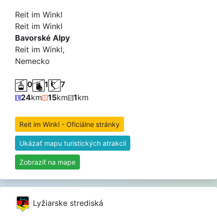
Reit im Winkl
Reit im Winkl
Bavorské Alpy
Reit im Winkl,
Nemecko
0
1
7
24
km
15
km
1
km
Reit im Winkl - Oficiálne stránky
Ukázať mapu turistických atrakcií
Zobraziť na mape
Lyžiarske strediská