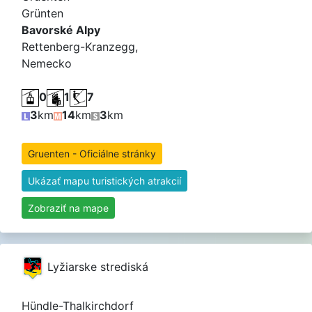
Grünten
Bavorské Alpy
Rettenberg-Kranzegg,
Nemecko
0
1
7
3
km
14
km
3
km
Gruenten - Oficiálne stránky
Ukázať mapu turistických atrakcií
Zobraziť na mape
Lyžiarske strediská
Hündle-Thalkirchdorf