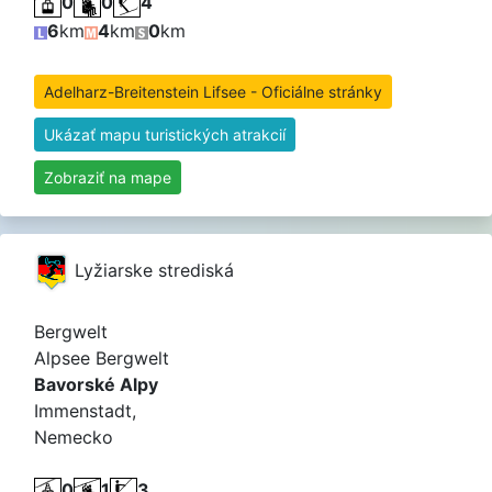
0
0
4
6
km
4
km
0
km
Adelharz-Breitenstein Lifsee - Oficiálne stránky
Ukázať mapu turistických atrakcií
Zobraziť na mape
Lyžiarske strediská
Bergwelt
Alpsee Bergwelt
Bavorské Alpy
Immenstadt,
Nemecko
0
1
3