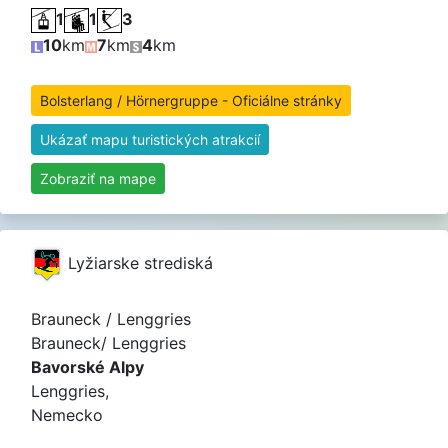
1
1
3
10
km
7
km
4
km
Bolsterlang / Hörnergruppe - Oficiálne stránky
Ukázať mapu turistických atrakcií
Zobraziť na mape
Lyžiarske strediská
Brauneck / Lenggries
Brauneck/ Lenggries
Bavorské Alpy
Lenggries,
Nemecko