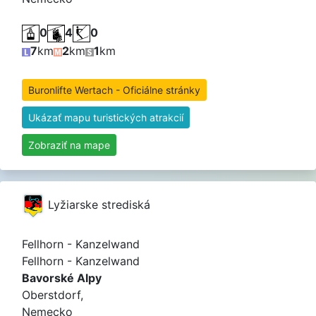
0
4
0
7
km
2
km
1
km
Buronlifte Wertach - Oficiálne stránky
Ukázať mapu turistických atrakcií
Zobraziť na mape
Lyžiarske strediská
Fellhorn - Kanzelwand
Fellhorn - Kanzelwand
Bavorské Alpy
Oberstdorf,
Nemecko