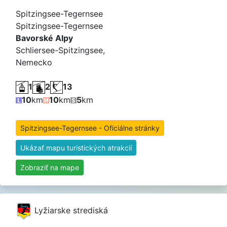
Spitzingsee-Tegernsee
Spitzingsee-Tegernsee
Bavorské Alpy
Schliersee-Spitzingsee,
Nemecko
1
2
13
10
km
10
km
5
km
Spitzingsee-Tegernsee - Oficiálne stránky
Ukázať mapu turistických atrakcií
Zobraziť na mape
Lyžiarske strediská