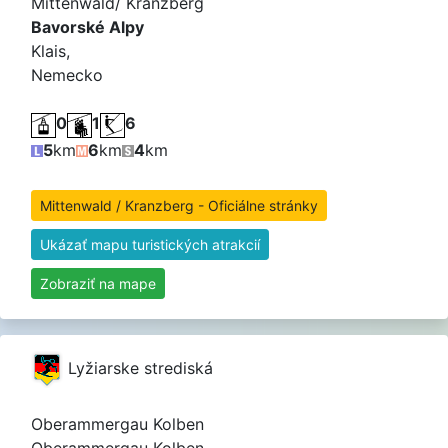
Mittenwald/ Kranzberg
Bavorské Alpy
Klais,
Nemecko
0
1
6
5
km
6
km
4
km
Mittenwald / Kranzberg - Oficiálne stránky
Ukázať mapu turistických atrakcií
Zobraziť na mape
Lyžiarske strediská
Oberammergau Kolben
Oberammergau Kolben