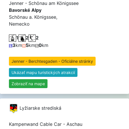
Jenner - Schönau am Königssee
Bavorské Alpy
Schönau a. Königssee,
Nemecko
1
2
2
3
km
5
km
0
km
Jenner - Berchtesgaden - Oficiálne stránky
Ukázať mapu turistických atrakcií
Zobraziť na mape
Lyžiarske strediská
Kampenwand Cable Car - Aschau