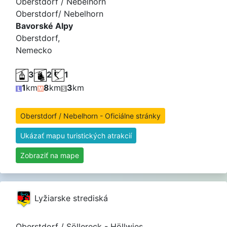
Oberstdorf / Nebelhorn
Oberstdorf/ Nebelhorn
Bavorské Alpy
Oberstdorf,
Nemecko
3
2
1
1
km
8
km
3
km
Oberstdorf / Nebelhorn - Oficiálne stránky
Ukázať mapu turistických atrakcií
Zobraziť na mape
Lyžiarske strediská
Oberstdorf / Söllereck - Höllwies