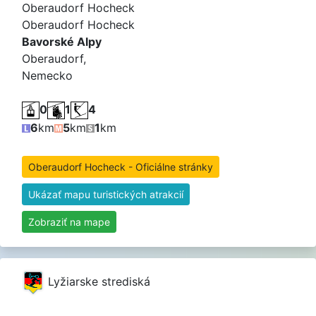
Oberaudorf Hocheck
Oberaudorf Hocheck
Bavorské Alpy
Oberaudorf,
Nemecko
0
1
4
6
km
5
km
1
km
Oberaudorf Hocheck - Oficiálne stránky
Ukázať mapu turistických atrakcií
Zobraziť na mape
Lyžiarske strediská