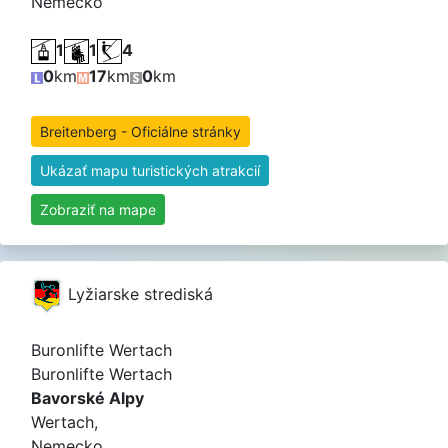
Nemecko
1
1
4
0
km
17
km
0
km
Breitenberg - Oficiálne stránky
Ukázať mapu turistických atrakcií
Zobraziť na mape
Lyžiarske strediská
Buronlifte Wertach
Buronlifte Wertach
Bavorské Alpy
Wertach,
Nemecko