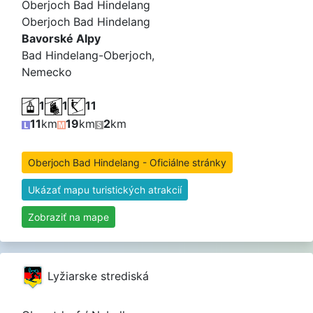
Oberjoch Bad Hindelang
Oberjoch Bad Hindelang
Bavorské Alpy
Bad Hindelang-Oberjoch,
Nemecko
1
1
11
11
km
19
km
2
km
Oberjoch Bad Hindelang - Oficiálne stránky
Ukázať mapu turistických atrakcií
Zobraziť na mape
Lyžiarske strediská