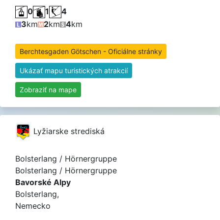
0
1
4
3
km
2
km
4
km
Berchtesgaden Götschen - Oficiálne stránky
Ukázať mapu turistických atrakcií
Zobraziť na mape
Lyžiarske strediská
Bolsterlang / Hörnergruppe
Bolsterlang / Hörnergruppe
Bavorské Alpy
Bolsterlang,
Nemecko