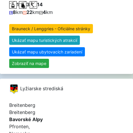
1
3
14
8
km
22
km
4
km
Brauneck / Lenggries - Oficiálne stránky
Ukázať mapu turistických atrakcií
Ukázať mapu ubytovacích zariadení
Zobraziť na mape
Lyžiarske strediská
Breitenberg
Breitenberg
Bavorské Alpy
Pfronten,