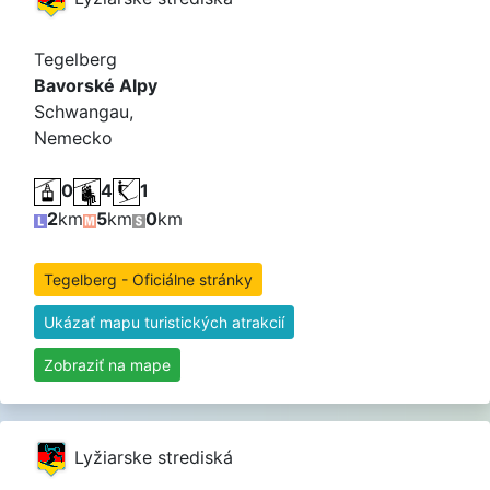
Tegelberg
Bavorské Alpy
Schwangau,
Nemecko
0
4
1
2
km
5
km
0
km
Tegelberg - Oficiálne stránky
Ukázať mapu turistických atrakcií
Zobraziť na mape
Lyžiarske strediská