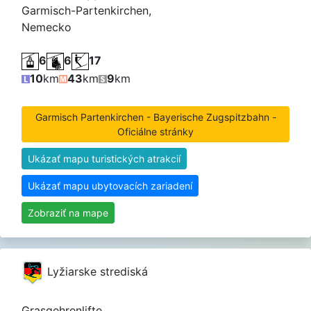
Garmisch-Partenkirchen,
Nemecko
6
6
17
10
km
43
km
9
km
Garmisch Partenkirchen - Bayerische Zugspitzbahn -
Oficiálne stránky
Ukázať mapu turistických atrakcií
Ukázať mapu ubytovacích zariadení
Zobraziť na mape
Lyžiarske strediská
Grasgehrenlifte