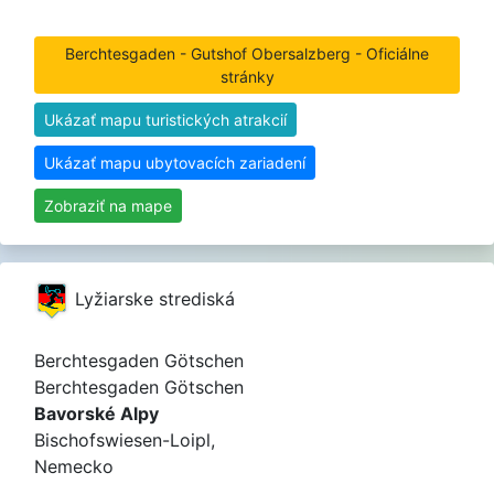
Berchtesgaden - Gutshof Obersalzberg - Oficiálne
stránky
Ukázať mapu turistických atrakcií
Ukázať mapu ubytovacích zariadení
Zobraziť na mape
Lyžiarske strediská
Berchtesgaden Götschen
Berchtesgaden Götschen
Bavorské Alpy
Bischofswiesen-Loipl,
Nemecko