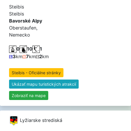
Steibis
Steibis
Bavorské Alpy
Oberstaufen,
Nemecko
0
10
1
3
km
7
km
2
km
Steibis - Oficiálne stránky
Ukázať mapu turistických atrakcií
Zobraziť na mape
Lyžiarske strediská