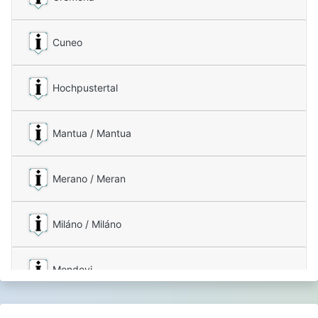
Cuneo
Hochpustertal
Mantua / Mantua
Merano / Meran
Miláno / Miláno
Mondovi
Pavia