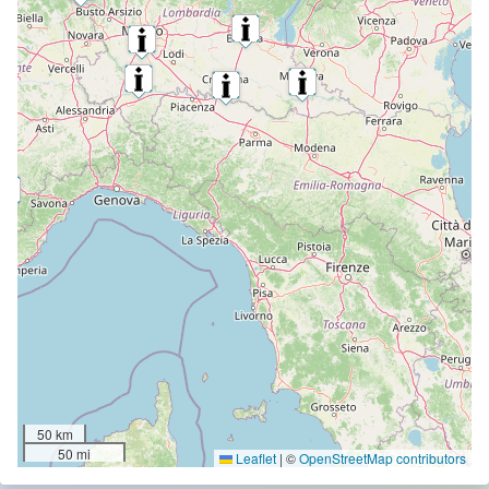
50 km
50 mi
Leaflet
|
©
OpenStreetMap contributors