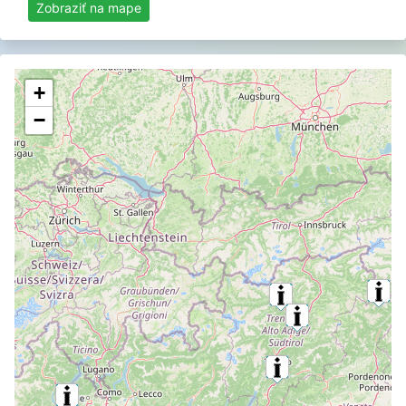
Zobraziť na mape
+
−