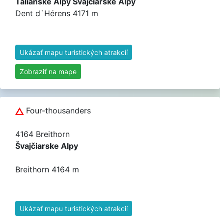
Talianske Alpy Švajčiarske Alpy
Dent d`Hérens 4171 m
Ukázať mapu turistických atrakcií
Zobraziť na mape
Four-thousanders
4164 Breithorn
Švajčiarske Alpy
Breithorn 4164 m
Ukázať mapu turistických atrakcií