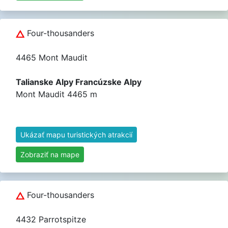
Four-thousanders
4465 Mont Maudit
Talianske Alpy Francúzske Alpy
Mont Maudit 4465 m
Ukázať mapu turistických atrakcií
Zobraziť na mape
Four-thousanders
4432 Parrotspitze