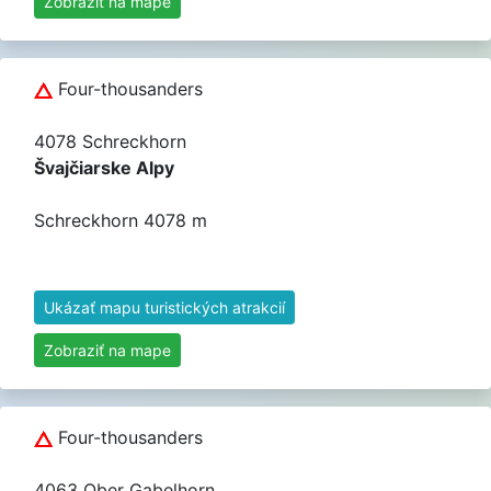
Zobraziť na mape
Four-thousanders
4078 Schreckhorn
Švajčiarske Alpy
Schreckhorn 4078 m
Ukázať mapu turistických atrakcií
Zobraziť na mape
Four-thousanders
4063 Ober Gabelhorn