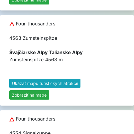
Four-thousanders
4563 Zumsteinspitze
Švajčiarske Alpy Talianske Alpy
Zumsteinspitze 4563 m
Ukázať mapu turistických atrakcií
Zobraziť na mape
Four-thousanders
4554 Signalkuppe