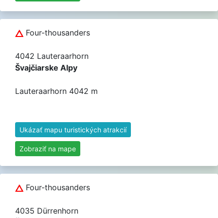
Four-thousanders
4042 Lauteraarhorn
Švajčiarske Alpy
Lauteraarhorn 4042 m
Ukázať mapu turistických atrakcií
Zobraziť na mape
Four-thousanders
4035 Dürrenhorn