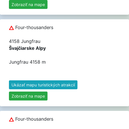
Zobraziť na mape
Four-thousanders
4158 Jungfrau
Švajčiarske Alpy
Jungfrau 4158 m
Ukázať mapu turistických atrakcií
Zobraziť na mape
Four-thousanders