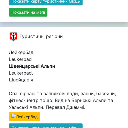
Показати карту туристичних місць
Показати на мапі
Туристичні регіони
Лейкербад
Leukerbad
Швейцарські Альпи
Leukerbad,
Швейцарія
Спа: сірчані та вапнякові води, ванни, басейни,
фітнес-центр тощо. Вид на Бернські Альпи та
Уельські Альпи. Перевал Джеммі.
Показати карту туристичних місць