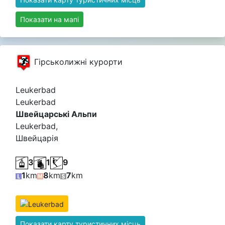
Показати на мапі
Гірськолижні курорти
Leukerbad
Leukerbad
Швейцарські Альпи
Leukerbad,
Швейцарія
3
1
9
1
km
8
km
7
km
Показати карту туристичних місць