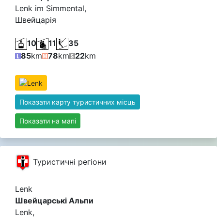
Lenk im Simmental,
Швейцарія
10
11
35
85
km
78
km
22
km
Показати карту туристичних місць
Показати на мапі
Туристичні регіони
Lenk
Швейцарські Альпи
Lenk,