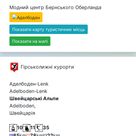
Модний центр Бернського Оберланда
Показати карту туристичних місць
Показати на мапі
Гірськолижні курорти
Аделбоден-Lenk
Adelboden-Lenk
Швейцарські Альпи
Adelboden,
Швейцарія
10
11
35
85
km
78
km
22
km