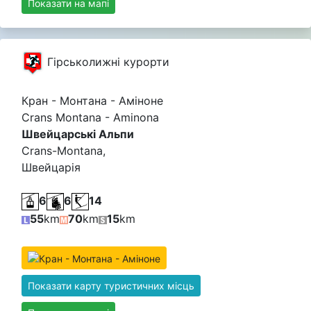
Показати на мапі
Гірськолижні курорти
Кран - Монтана - Аміноне
Crans Montana - Aminona
Швейцарські Альпи
Crans-Montana,
Швейцарія
6
6
14
55
km
70
km
15
km
Показати карту туристичних місць