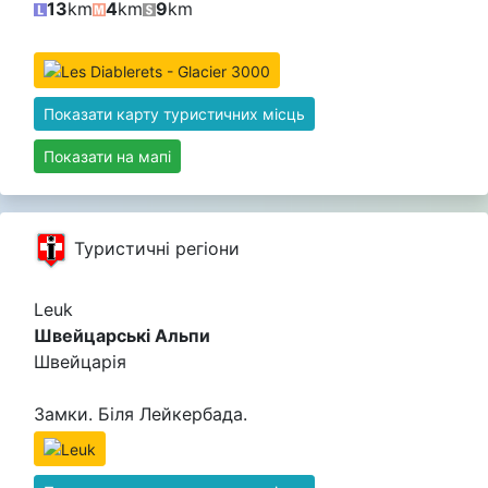
13
km
4
km
9
km
Показати карту туристичних місць
Показати на мапі
Туристичні регіони
Leuk
Швейцарські Альпи
Швейцарія
Замки. Біля Лейкербада.