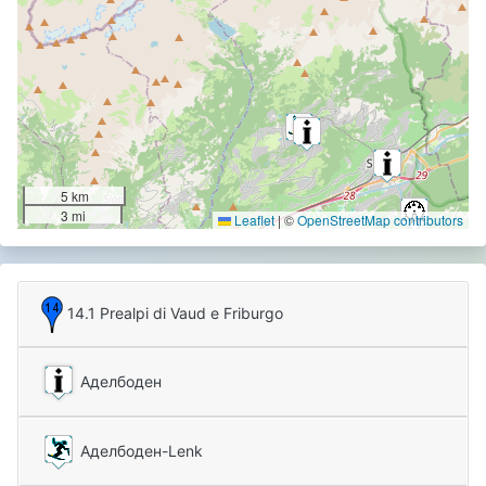
5 km
3 mi
Leaflet
|
©
OpenStreetMap contributors
14.1 Prealpi di Vaud e Friburgo
Аделбоден
Аделбоден-Lenk