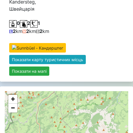
Kandersteg,
Швейцарія
0
2
1
2
km
2
km
2
km
Показати карту туристичних місць
Показати на мапі
+
−