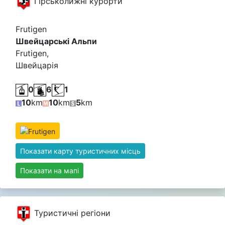
Гірськолижні курорти
Frutigen
Швейцарські Альпи
Frutigen,
Швейцарія
0
6
1
10
km
10
km
5
km
Показати карту туристичних місць
Показати на мапі
Туристичні регіони