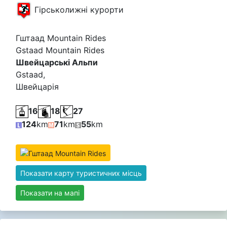
Гірськолижні курорти
Гштаад Mountain Rides
Gstaad Mountain Rides
Швейцарські Альпи
Gstaad,
Швейцарія
16
18
27
124
km
71
km
55
km
Показати карту туристичних місць
Показати на мапі