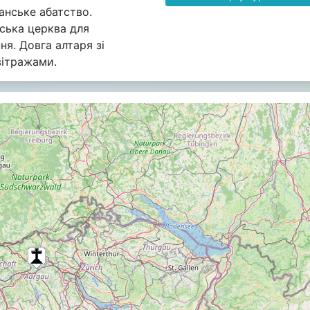
нське абатство.
ська церква для
ня. Довга алтаря зі
вітражами.