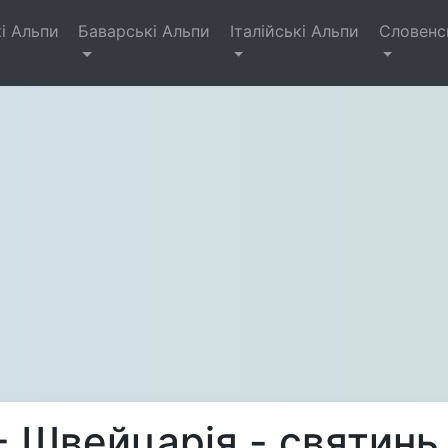
і Альпи
Баварські Альпи
Італійські Альпи
Словенс
- Швейцарія - святинь