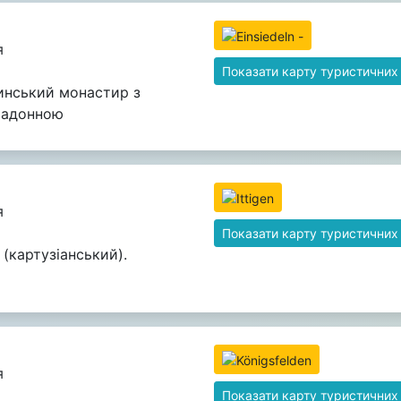
я
Показати карту туристичних
инський монастир з
Мадонною
я
Показати карту туристичних
(картузіанський).
я
Показати карту туристичних