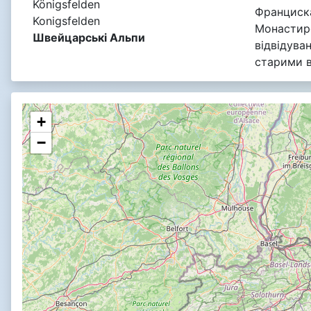
Königsfelden
Франциска
Konigsfelden
Монастир
Швейцарські Альпи
відвідуван
старими 
+
−