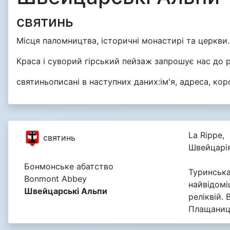
святинь
Місця паломництва, історичні монастирі та церкви.
Краса і суворий гірський пейзаж запрошує нас до р
святиньописані в наступних даних:ім'я, адреса, ко
La Rippe,
святинь
Швейцарі
Бонмонське абатство
Туринська
Bonmont Abbey
найвідом
Швейцарські Альпи
реліквій. 
Плащаниці