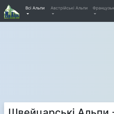
Всі Альпи
Австрійські Альпи
Французьк
Швейцарські Альпи 