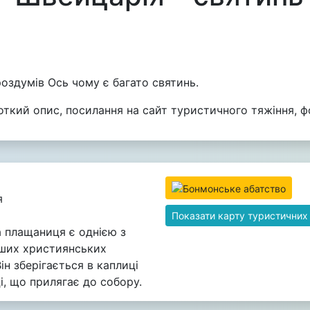
оздумів Ось чому є багато святинь.
роткий опис, посилання на сайт туристичного тяжіння, ф
я
Показати карту туристичних
 плащаниця є однією з
іших християнських
Він зберігається в каплиці
, що прилягає до собору.