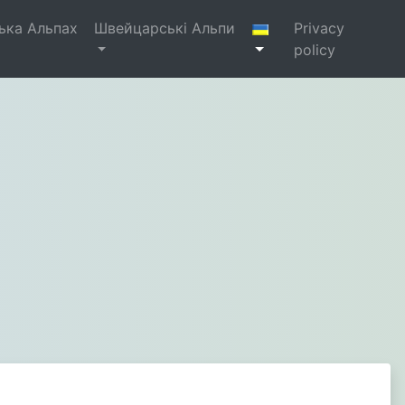
ька Альпах
Швейцарські Альпи
Privacy
policy