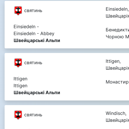
Einsiedeln,
святинь
Швейцарі
Einsiedeln -
Бенедикт
Einsiedeln - Abbey
Чорною 
Швейцарські Альпи
Ittigen,
святинь
Швейцарі
Ittigen
Монастир 
Ittigen
Швейцарські Альпи
Windisch,
святинь
Швейцарі