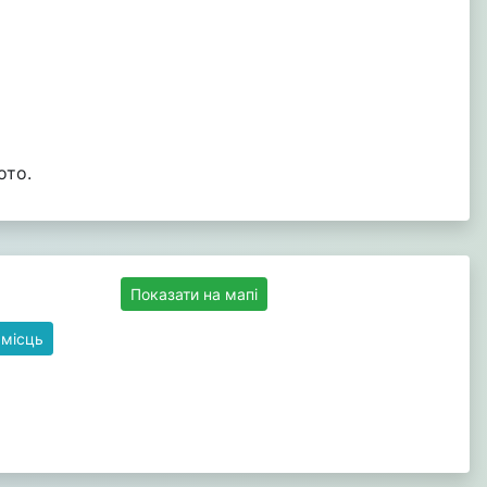
ото.
Показати на мапі
 місць