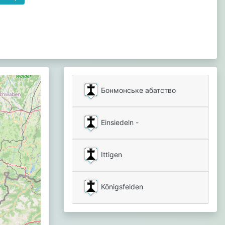
Бонмонське абатство
Einsiedeln -
Ittigen
Königsfelden