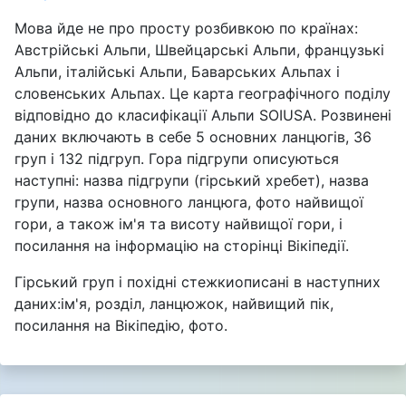
Мова йде не про просту розбивкою по країнах:
Австрійські Альпи, Швейцарські Альпи, французькі
Альпи, італійські Альпи, Баварських Альпах і
словенських Альпах. Це карта географічного поділу
відповідно до класифікації Альпи SOIUSA. Розвинені
даних включають в себе 5 основних ланцюгів, 36
груп і 132 підгруп. Гора підгрупи описуються
наступні: назва підгрупи (гірський хребет), назва
групи, назва основного ланцюга, фото найвищої
гори, а також ім'я та висоту найвищої гори, і
посилання на інформацію на сторінці Вікіпедії.
Гірський груп i похідні стежкиописані в наступних
даних:ім'я, розділ, ланцюжок, найвищий пік,
посилання на Вікіпедію, фото.