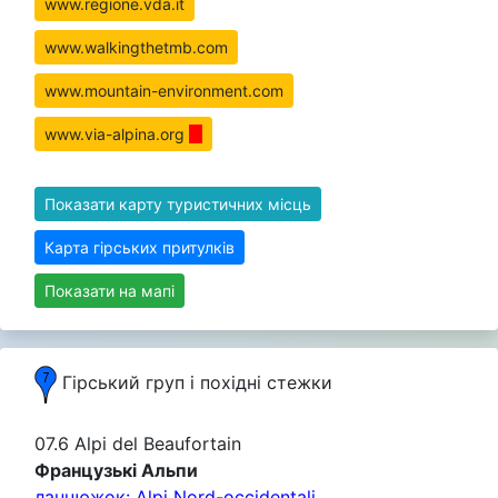
www.regione.vda.it
www.walkingthetmb.com
www.mountain-environment.com
www.via-alpina.org
Показати карту туристичних місць
Карта гірських притулків
Показати на мапі
Гірський груп i похідні стежки
07.6 Alpi del Beaufortain
Французькі Альпи
ланцюжок: Alpi Nord-occidentali