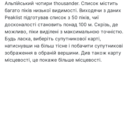
Альпійський чотири thousander. Список містить
багато піків низької видимості. Виходячи з даних
Peaklist підготував список з 50 піків, чиї
досконалості становить понад 100 м. Скрізь, де
можливо, піки виділені з максимальною точністю.
Будь ласка, виберіть супутникової карті,
натиснувши на більш тісне і побачити супутникові
зображення в обраній вершини. Див також карту
місцевості, це покаже більше місцевості.