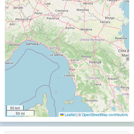
50 km
50 mi
Leaflet
|
©
OpenStreetMap contributors