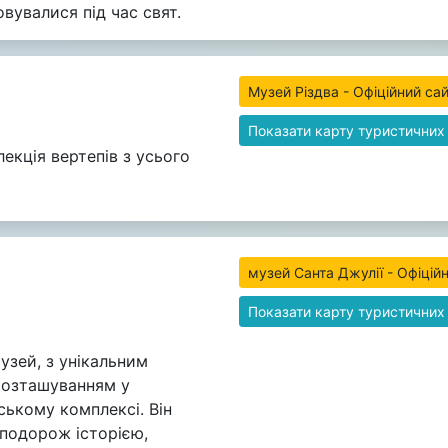
вувалися під час свят.
Музей Різдва - Офіційний сай
Показати карту туристичних
лекція вертепів з усього
музей Санта Джулії - Офіцій
Показати карту туристичних
узей, з унікальним
розташуванням у
ькому комплексі. Він
подорож історією,