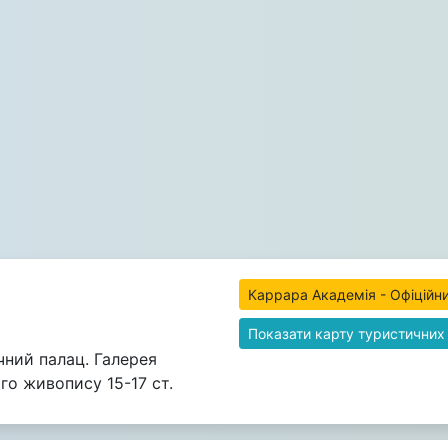
Каррара Академія - Офіційни
Показати карту туристичних
ний палац. Галерея
ого живопису 15-17 ст.