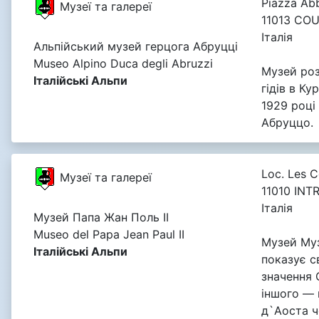
Piazza Abb
Музеї та галереї
11013 CO
Італія
Альпійський музей герцога Абруцці
Museo Alpino Duca degli Abruzzi
Музей ро
Італійські Альпи
гідів в К
1929 році
Абруццо.
Loc. Les 
Музеї та галереї
11010 INT
Італія
Музей Папа Жан Поль II
Museo del Papa Jean Paul II
Музей Муз
Італійські Альпи
показує с
значення 
іншого — 
д`Аоста че