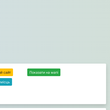
й сайт
Показати на мапі
 місць