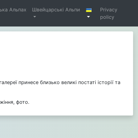
ька Альпах
Швейцарські Альпи
Privacy
policy
алереї принесе близько великі постаті історії та
жіння, фото.