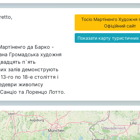
etto,
Тосіо Мартіненго Художня 
Офіційний сайт
Показати карту туристичних
артіненго да Барко -
ана Громадська художня
Двадцять п`ять
их залів демонструють
 13-го по 18-е століття і
шедеври живопису
Санціо та Лоренцо Лотто.