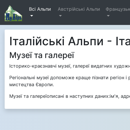
Всі Альпи
Австрійські Альпи
Французьк
Італійські Альпи - Іт
Музеї та галереї
Історико-краєзнавчі музеї, галереї видатних художни
Регіональні музеї допоможе краще пізнати регіон і 
мистецтва Європи.
Музеї та галереїописані в наступних даних:ім'я, ад