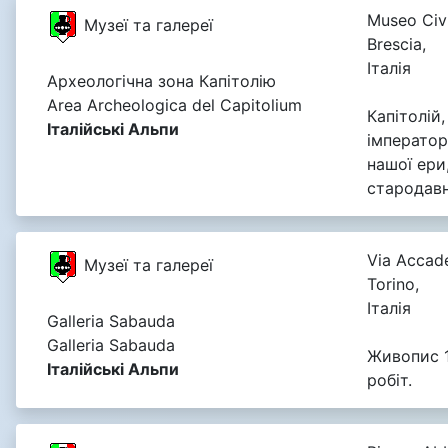
Museo Civ
Музеї та галереї
Brescia,
Італія
Археологічна зона Капітолію
Area Archeologica del Capitolium
Капітолій
Італійські Альпи
імператор
нашої ери
стародавнь
Via Accade
Музеї та галереї
Torino,
Італія
Galleria Sabauda
Galleria Sabauda
Живопис 1
Італійські Альпи
робіт.