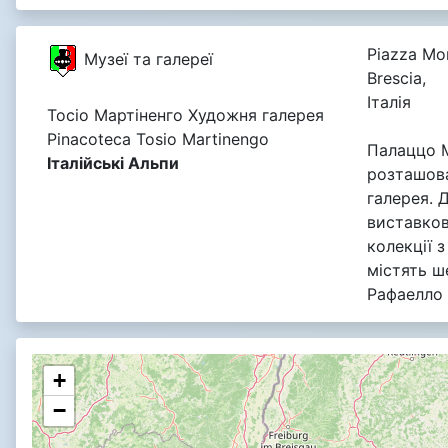
Piazza Mor
Музеї та галереї
Brescia,
Італія
Тосіо Мартіненго Художня галерея
Pinacoteca Tosio Martinengo
Палаццо М
Італійські Альпи
розташов
галерея. 
виставков
колекції з
містять 
Рафаелло 
+
−