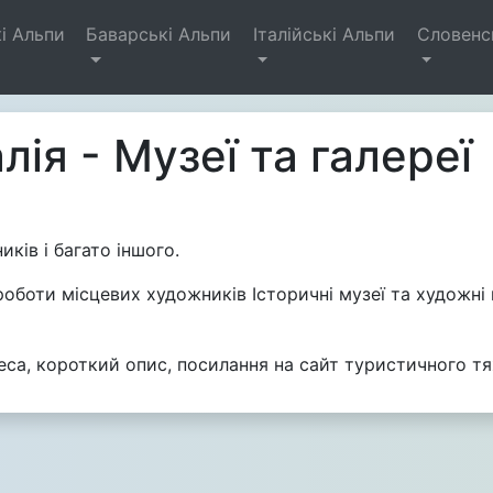
і Альпи
Баварські Альпи
Італійські Альпи
Словенс
алія - Музеї та галереї
ків і багато іншого.
роботи місцевих художників Історичні музеї та художні г
реса, короткий опис, посилання на сайт туристичного тя