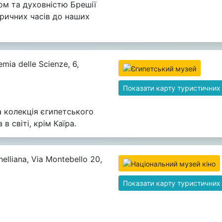
м та духовністю Брешії
оричних часів до наших
mia delle Scienze, 6,
Показати карту туристичних
 колекція єгипетського
в світі, крім Каїра.
elliana, Via Montebello 20,
Показати карту туристичних