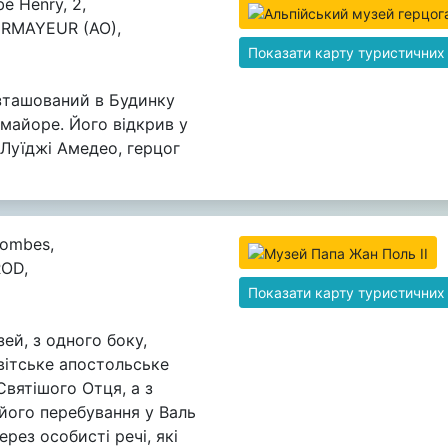
é Henry, 2,
URMAYEUR (AO),
Показати карту туристичних
зташований в Будинку
урмайоре. Його відкрив у
 Луїджі Амедео, герцог
Combes,
ROD,
Показати карту туристичних
ей, з одного боку,
вітське апостольське
Святішого Отця, а з
його перебування у Валь
рез особисті речі, які