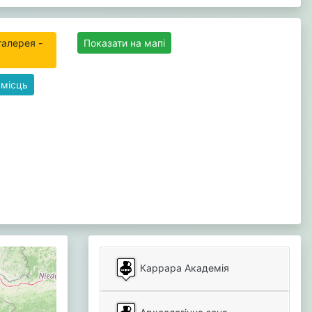
галерея -
Показати на мапі
 місць
Каррара Академія