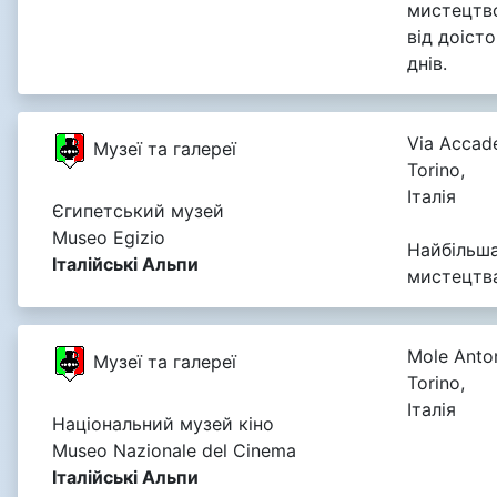
мистецтво
від доіст
днів.
Via Accade
Музеї та галереї
Torino,
Італія
Єгипетський музей
Museo Egizio
Найбільша
Італійські Альпи
мистецтва 
Mole Anton
Музеї та галереї
Torino,
Італія
Національний музей кіно
Museo Nazionale del Cinema
Італійські Альпи