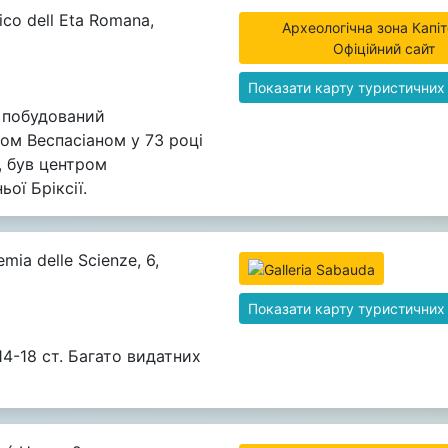
ico dell Eta Romana,
Археологічна зона Капіт
Офіційний сайт
Показати карту туристичних
, побудований
ом Веспасіаном у 73 році
, був центром
ої Бріксії.
mia delle Scienze, 6,
Показати карту туристичних
4-18 ст. Багато видатних