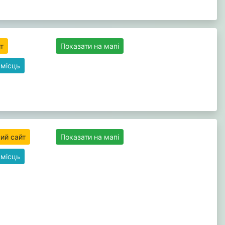
т
Показати на мапі
 місць
ний сайт
Показати на мапі
 місць