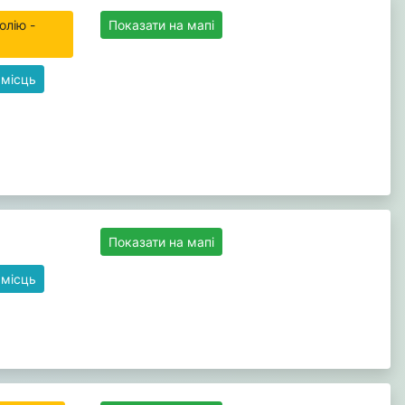
олію -
Показати на мапі
 місць
Показати на мапі
 місць