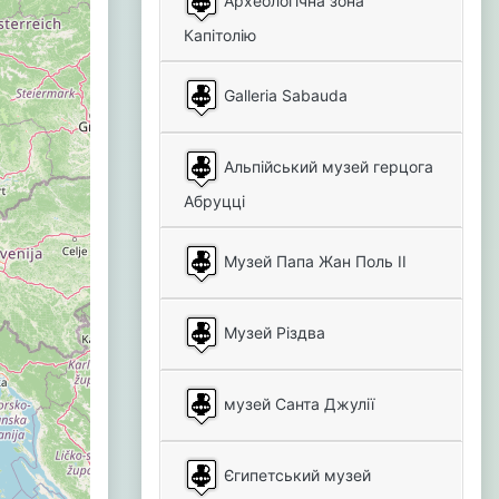
Археологічна зона
Капітолію
Galleria Sabauda
Альпійський музей герцога
Абруцці
Музей Папа Жан Поль II
Музей Різдва
музей Санта Джулії
Єгипетський музей