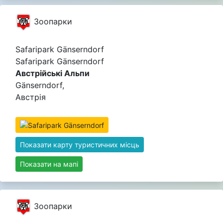
Зоопарки
Safaripark Gänserndorf
Safaripark Gänserndorf
Австрійські Альпи
Gänserndorf,
Австрія
Показати карту туристичних місць
Показати на мапі
Зоопарки