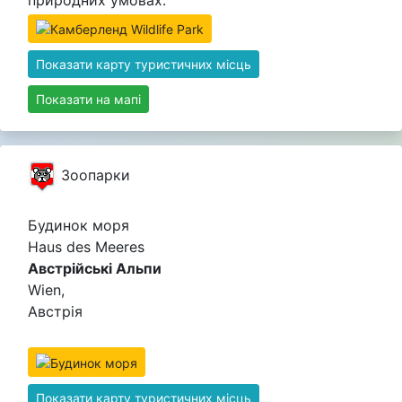
Показати карту туристичних місць
Показати на мапі
Зоопарки
Будинок моря
Haus des Meeres
Австрійські Альпи
Wien,
Австрія
Показати карту туристичних місць