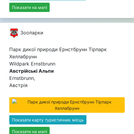
Показати на мапі
Зоопарки
Парк дикої природи Ернстбрунн Тірпарк
Хеллабрунн
Wildpark Ernstbrunn
Австрійські Альпи
Ernstbrunn,
Австрія
Показати карту туристичних місць
Показати на мапі