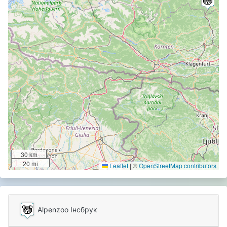
30 km
20 mi
Leaflet
|
©
OpenStreetMap contributors
Alpenzoo Інсбрук