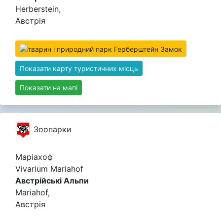
Herberstein,
Австрія
Показати карту туристичних місць
Показати на мапі
Зоопарки
Маріахоф
Vivarium Mariahof
Австрійські Альпи
Mariahof,
Австрія