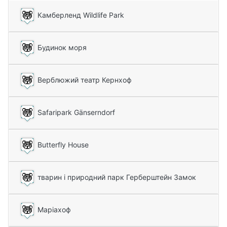
Камберленд Wildlife Park
Будинок моря
Верблюжий театр Кернхоф
Safaripark Gänserndorf
Butterfly House
тварин і природний парк Герберштейн Замок
Маріахоф