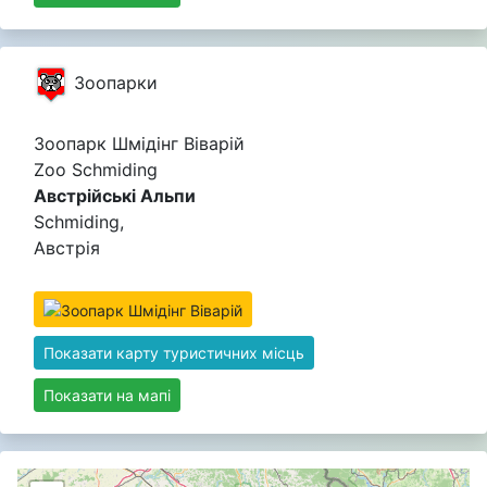
Зоопарки
Зоопарк Шмідінг Віварій
Zoo Schmiding
Австрійські Альпи
Schmiding,
Австрія
Показати карту туристичних місць
Показати на мапі