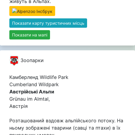
живуть в Альпах.
Показати карту туристичних місць
Показати на мапі
Зоопарки
Камберленд Wildlife Park
Cumberland Wildpark
Австрійські Альпи
Grünau im Almtal,
Австрія
Розташований вздовж альпійського потоку. На
ньому зображені тварини (савці та птахи) в їх
природних умовах.