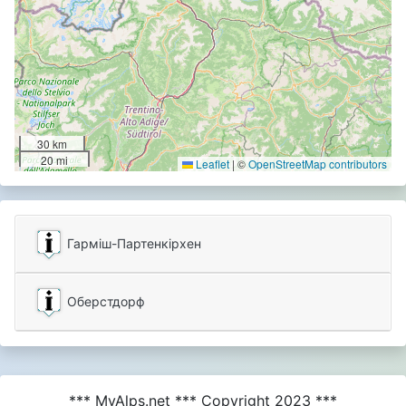
30 km
20 mi
Leaflet
|
©
OpenStreetMap contributors
Гарміш-Партенкірхен
Оберстдорф
*** MyAlps.net *** Copyright 2023 ***