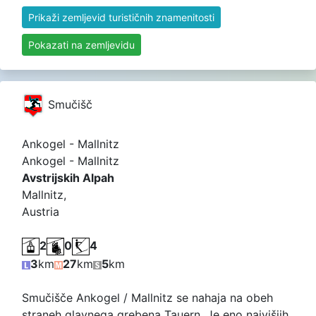
Prikaži zemljevid turističnih znamenitosti
Pokazati na zemljevidu
Smučišč
Ankogel - Mallnitz
Ankogel - Mallnitz
Avstrijskih Alpah
Mallnitz,
Austria
2
0
4
3
km
27
km
5
km
Smučišče Ankogel / Mallnitz se nahaja na obeh
straneh glavnega grebena Tauern. Je eno najvišjih