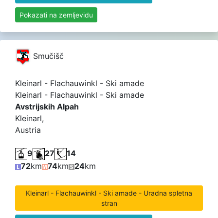
Pokazati na zemljevidu
Smučišč
Kleinarl - Flachauwinkl - Ski amade
Kleinarl - Flachauwinkl - Ski amade
Avstrijskih Alpah
Kleinarl,
Austria
9
27
14
72
km
74
km
24
km
Kleinarl - Flachauwinkl - Ski amade - Uradna spletna
stran