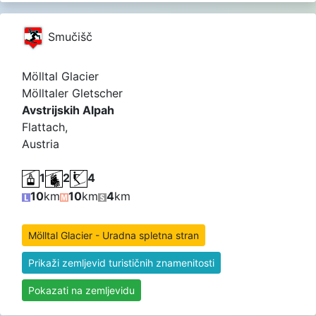
Smučišč
Mölltal Glacier
Mölltaler Gletscher
Avstrijskih Alpah
Flattach,
Austria
1
2
4
10
km
10
km
4
km
Mölltal Glacier - Uradna spletna stran
Prikaži zemljevid turističnih znamenitosti
Pokazati na zemljevidu