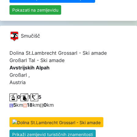
Pokazati na zemljevidu
Smučišč
Dolina St.Lambrecht Grossarl - Ski amade
Großarl Tal - Ski amade
Avstrijskih Alpah
Großarl ,
Austria
0
1
5
5
km
18
km
0
km
Prikaži zemljevid turističnih znamenitosti