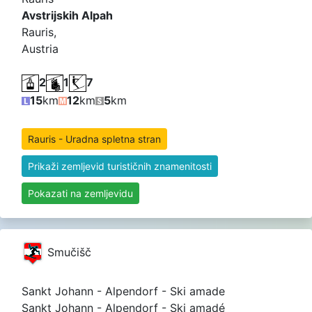
Avstrijskih Alpah
Rauris,
Austria
2
1
7
15
km
12
km
5
km
Rauris - Uradna spletna stran
Prikaži zemljevid turističnih znamenitosti
Pokazati na zemljevidu
Smučišč
Sankt Johann - Alpendorf - Ski amade
Sankt Johann - Alpendorf - Ski amadé