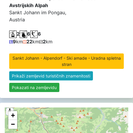
Avstrijskih Alpah
Sankt Johann im Pongau,
Austria
2
6
6
9
km
22
km
2
km
Sankt Johann - Alpendorf - Ski amade - Uradna spletna
stran
Prikaži zemljevid turističnih znamenitosti
Pokazati na zemljevidu
+
−