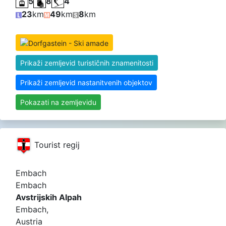
5
8
4
23
km
49
km
8
km
Prikaži zemljevid turističnih znamenitosti
Prikaži zemljevid nastanitvenih objektov
Pokazati na zemljevidu
Tourist regij
Embach
Embach
Avstrijskih Alpah
Embach,
Austria