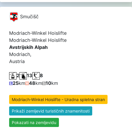
Smučišč
Modriach-Winkel Hoislifte
Modriach-Winkel Hoislifte
Avstrijskih Alpah
Modriach,
Austria
2
13
8
25
km
48
km
10
km
Modriach-Winkel Hoislifte - Uradna spletna stran
Prikaži zemljevid turističnih znamenitosti
Pokazati na zemljevidu