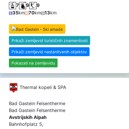
7
9
9
35
km
70
km
13
km
Prikaži zemljevid turističnih znamenitosti
Prikaži zemljevid nastanitvenih objektov
Pokazati na zemljevidu
Thermal kopeli & SPA
Bad Gastein Felsentherme
Bad Gastein Felsentherme
Avstrijskih Alpah
Bahnhofplatz 5,