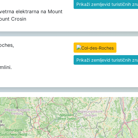
Prikaži zemljevid turističnih z
vetrna elektrarna na Mount
Mount Crosin
oches,
Prikaži zemljevid turističnih z
lini.