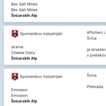
Bex Salt Mines
Bex Salt Mines
Švicarskih Alp
Affoltern i.
Spomenikov industrijski
Švica
sirarna
je straste
Cheese Dairy
v preteklos
Švicarskih Alp
Švica
Spomenikov industrijski
Přehrada.
Emosson
Emosson
Švicarskih Alp