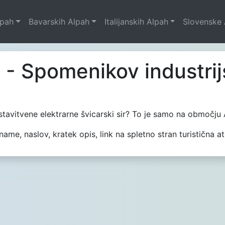
lpah
Bavarskih Alpah
Italijanskih Alpah
Slovenske 
a - Spomenikov industrij
dstavitvene elektrarne švicarski sir? To je samo na območju
me, naslov, kratek opis, link na spletno stran turistična at