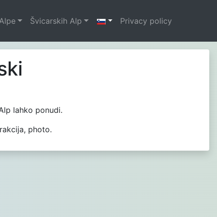
Alpe
Švicarskih Alp
Privacy policy
ski
 Alp lahko ponudi.
rakcija, photo.