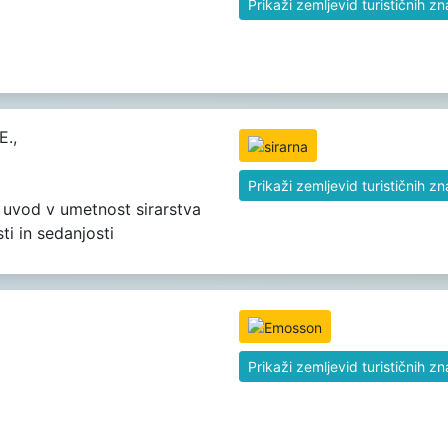
Prikaži zemljevid turističnih z
E.,
Prikaži zemljevid turističnih z
n uvod v umetnost sirarstva
ti in sedanjosti
Prikaži zemljevid turističnih z