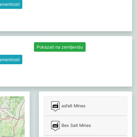
namenitosti
Pokazati na zemljevidu
namenitosti
asfalt Mines
Bex Salt Mines