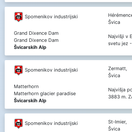
Hérémence
Spomenikov industrijski
Švica
Grand Dixence Dam
Najvišji v 
Grand Dixence Dam
svetu jez 
Švicarskih Alp
Zermatt,
Spomenikov industrijski
Švica
Matterhorn
Najvišja p
Matterhorn glacier paradise
3883 m. Z
Švicarskih Alp
St-Imier,
Spomenikov industrijski
Švica