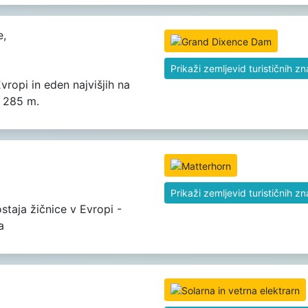
,
Prikaži zemljevid turističnih z
Evropi in eden najvišjih na
- 285 m.
Prikaži zemljevid turističnih z
ostaja žičnice v Evropi -
a