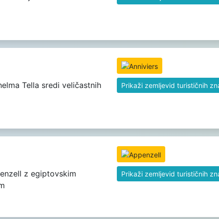
helma Tella sredi veličastnih
Prikaži zemljevid turističnih z
enzell z egiptovskim
Prikaži zemljevid turističnih z
om