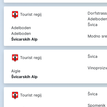
Dorfstrass
Tourist regij
Adelboden
Švica
Adelboden
Adelboden
Modno sre
Švicarskih Alp
Švica
Tourist regij
Vinoproizv
Aigle
Švicarskih Alp
Švica
Tourist regij
Spomenik 