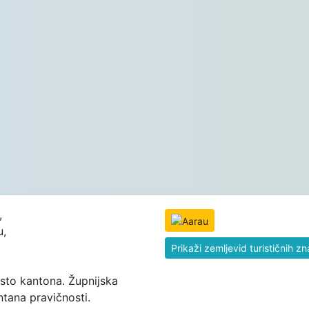
,
u,
Prikaži zemljevid turističnih z
sto kantona. Župnijska
ntana pravičnosti.