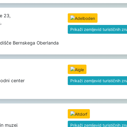
e 23,
,
Prikaži zemljevid turističnih z
dišče Bernskega Oberlanda
odni center
Prikaži zemljevid turističnih z
in muzej
Prikaži zemljevid turističnih z