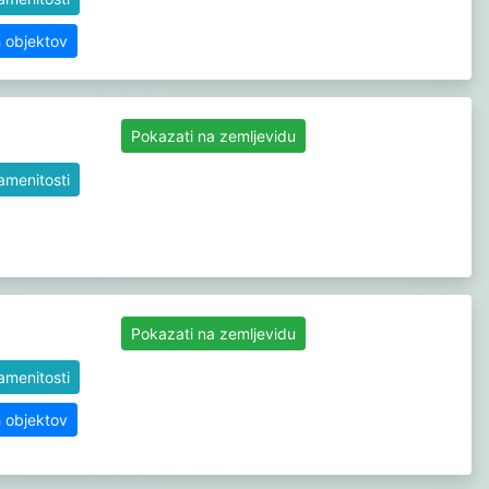
h objektov
Pokazati na zemljevidu
namenitosti
Pokazati na zemljevidu
namenitosti
h objektov