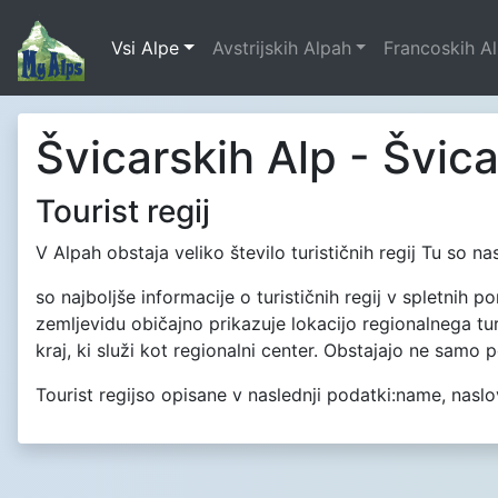
Vsi Alpe
Avstrijskih Alpah
Francoskih A
Švicarskih Alp - Švica 
Tourist regij
V Alpah obstaja veliko število turističnih regij Tu so nas
so najboljše informacije o turističnih regij v spletnih p
zemljevidu običajno prikazuje lokacijo regionalnega tur
kraj, ki služi kot regionalni center. Obstajajo ne samo 
Tourist regijso opisane v naslednji podatki:name, naslov,