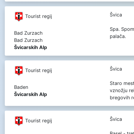
Švica
Tourist regij
Spa. Spomen
Bad Zurzach
palača.
Bad Zurzach
Švicarskih Alp
Švica
Tourist regij
Staro mest
Baden
vznožju re
Švicarskih Alp
bregovih r
Švica
Tourist regij
Basel - tre