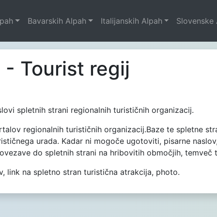
lpah
Bavarskih Alpah
Italijanskih Alpah
Slovenske 
- Tourist regij
lovi spletnih strani regionalnih turističnih organizacij.
ortalov regionalnih turističnih organizacij.Baze te spletne s
ističnega urada. Kadar ni mogoče ugotoviti, pisarne naslov,
povezave do spletnih strani na hribovitih območjih, temveč tu
 link na spletno stran turistična atrakcija, photo.