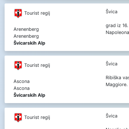
Švica
Tourist regij
grad iz 16
Arenenberg
Napoleona
Arenenberg
Švicarskih Alp
Švica
Tourist regij
Ribiška va
Ascona
Maggiore. 
Ascona
Švicarskih Alp
Švica
Tourist regij