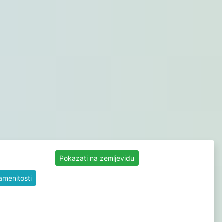
Pokazati na zemljevidu
namenitosti