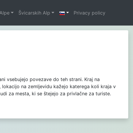
Alpe
Švicarskih Alp
Privacy policy
trani vsebujejo povezave do teh strani. Kraj na
 lokacijo na zemljevidu kažejo katerega koli kraja v
di za mesta, ki se štejejo za privlačne za turiste.