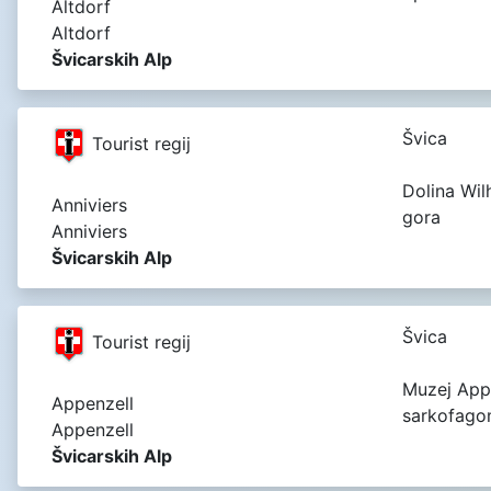
Altdorf
Altdorf
Švicarskih Alp
Švica
Tourist regij
Dolina Wil
Anniviers
gora
Anniviers
Švicarskih Alp
Švica
Tourist regij
Muzej App
Appenzell
sarkofag
Appenzell
Švicarskih Alp