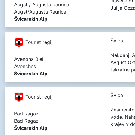
Naselje ob
Augst / Augusta Raurica
Julija Cez
Augst/Augusta Raurica
Švicarskih Alp
Švica
Tourist regij
Nekdanji A
Avenona Biel.
Avgust Okt
Avenches
takratne p
Švicarskih Alp
Švica
Tourist regij
Znamenito 
Bad Ragaz
vode. Naha
Bad Ragaz
krajev v d
Švicarskih Alp