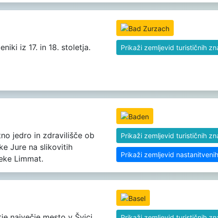
iki iz 17. in 18. stoletja.
Prikaži zemljevid turističnih z
no jedro in zdravilišče ob
Prikaži zemljevid turističnih z
ke Jure na slikovitih
Prikaži zemljevid nastanitveni
eke Limmat.
tje največje mesto v Švici.
Prikaži zemljevid turističnih z