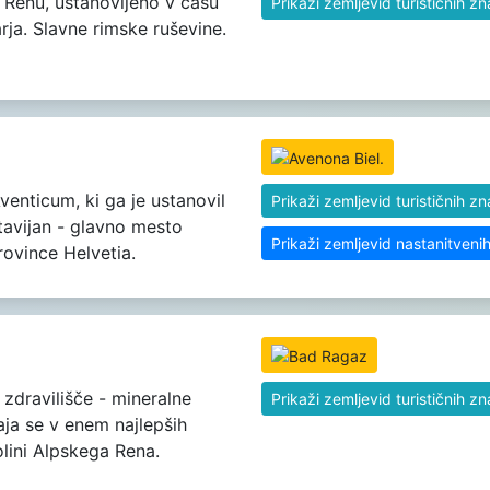
 Renu, ustanovljeno v času
Prikaži zemljevid turističnih z
arja. Slavne rimske ruševine.
venticum, ki ga je ustanovil
Prikaži zemljevid turističnih z
avijan - glavno mesto
Prikaži zemljevid nastanitveni
rovince Helvetia.
zdravilišče - mineralne
Prikaži zemljevid turističnih z
ja se v enem najlepših
olini Alpskega Rena.