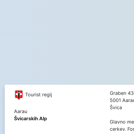
Graben 43
Tourist regij
5001 Aara
Švica
Aarau
Švicarskih Alp
Glavno me
cerkev. Fo