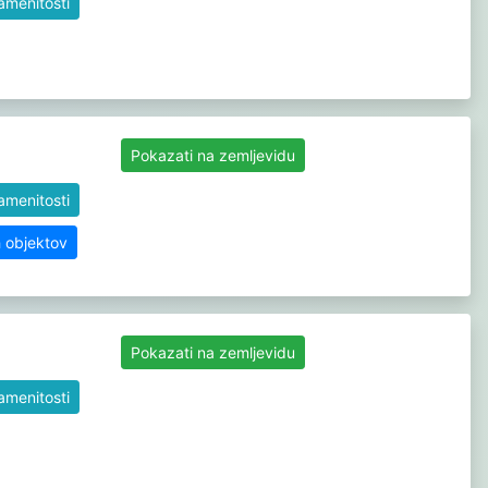
namenitosti
Pokazati na zemljevidu
namenitosti
h objektov
Pokazati na zemljevidu
namenitosti