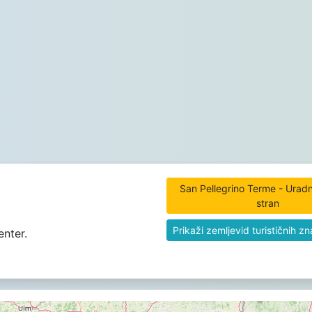
San Pellegrino Terme - Urad
stran
Prikaži zemljevid turističnih z
enter.