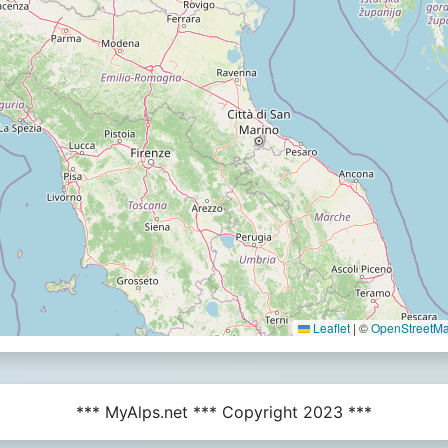
Leaflet
|
©
OpenStreetMap
*** MyAlps.net *** Copyright 2023 ***