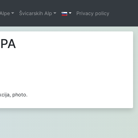
Alpe
Švicarskih Alp
Privacy policy
SPA
cija, photo.