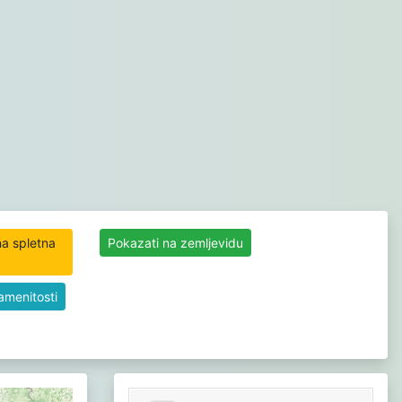
na spletna
Pokazati na zemljevidu
namenitosti