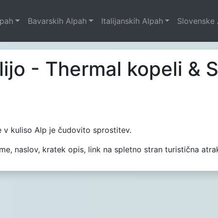
lpah
Bavarskih Alpah
Italijanskih Alpah
Slovenske 
alijo - Thermal kopeli & 
 v kuliso Alp je čudovito sprostitev.
, naslov, kratek opis, link na spletno stran turistična atrak