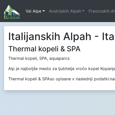
Vsi Alpe
Avstrijskih Alpah
Francoskih A
Italijanskih Alpah - It
Thermal kopeli & SPA
Thermal kopeli, SPA, aquaparcs
Alp je najboljše mesto za ljubitelje vročo kopel Kopanje
Thermal kopeli & SPAso opisane v naslednji podatki:name