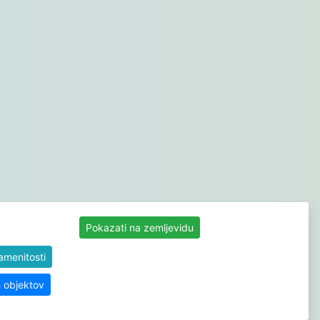
Pokazati na zemljevidu
namenitosti
h objektov