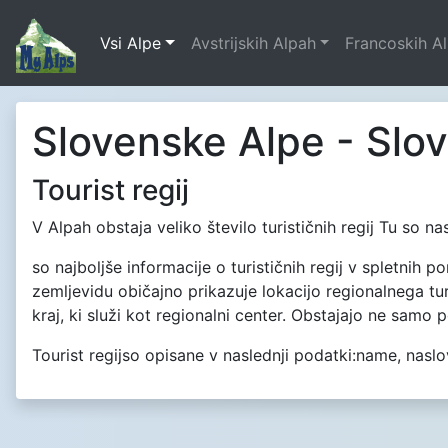
Vsi Alpe
Avstrijskih Alpah
Francoskih A
Slovenske Alpe - Slove
Tourist regij
V Alpah obstaja veliko število turističnih regij Tu so nas
so najboljše informacije o turističnih regij v spletnih p
zemljevidu običajno prikazuje lokacijo regionalnega tur
kraj, ki služi kot regionalni center. Obstajajo ne samo 
Tourist regijso opisane v naslednji podatki:name, naslov,