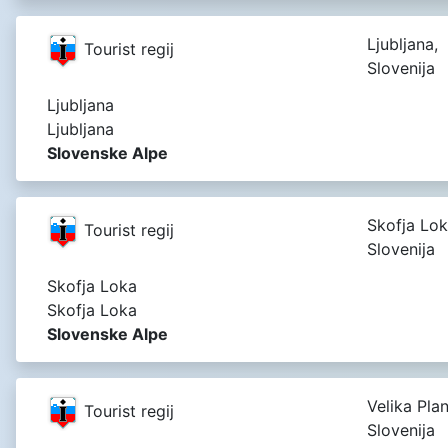
Ljubljana,
Tourist regij
Slovenija
Ljubljana
Ljubljana
Slovenske Alpe
Skofja Lok
Tourist regij
Slovenija
Skofja Loka
Skofja Loka
Slovenske Alpe
Velika Plan
Tourist regij
Slovenija