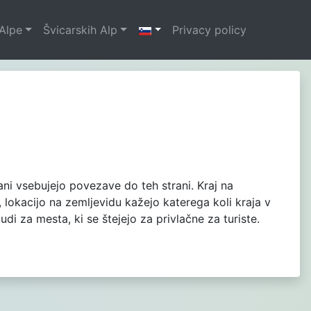
Alpe
Švicarskih Alp
Privacy policy
trani vsebujejo povezave do teh strani. Kraj na
 lokacijo na zemljevidu kažejo katerega koli kraja v
di za mesta, ki se štejejo za privlačne za turiste.