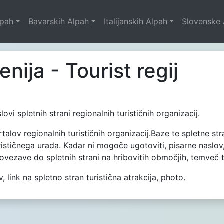
lpah
Bavarskih Alpah
Italijanskih Alpah
Slovenske 
nija - Tourist regij
lovi spletnih strani regionalnih turističnih organizacij.
ortalov regionalnih turističnih organizacij.Baze te spletne s
ističnega urada. Kadar ni mogoče ugotoviti, pisarne naslov,
povezave do spletnih strani na hribovitih območjih, temveč tu
 link na spletno stran turistična atrakcija, photo.