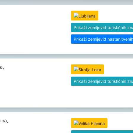
Prikaži zemljevid turističnih z
Prikaži zemljevid nastanitveni
a,
Prikaži zemljevid turističnih z
ina,