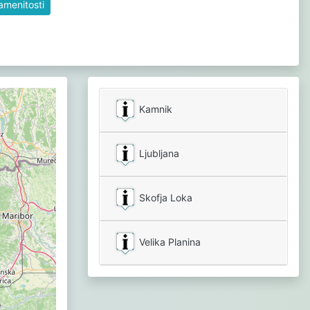
namenitosti
Kamnik
Ljubljana
Skofja Loka
Velika Planina