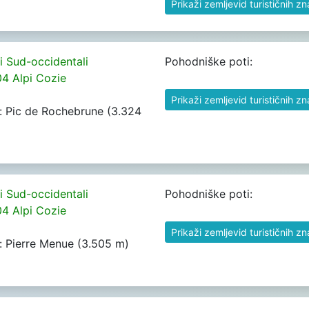
Prikaži zemljevid turističnih z
pi Sud-occidentali
Pohodniške poti:
04 Alpi Cozie
Prikaži zemljevid turističnih z
rh: Pic de Rochebrune (3.324
pi Sud-occidentali
Pohodniške poti:
04 Alpi Cozie
Prikaži zemljevid turističnih z
rh: Pierre Menue (3.505 m)