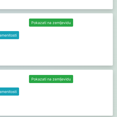
Pokazati na zemljevidu
namenitosti
Pokazati na zemljevidu
namenitosti