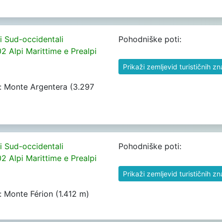
pi Sud-occidentali
Pohodniške poti:
02 Alpi Marittime e Prealpi
Prikaži zemljevid turističnih z
rh: Monte Argentera (3.297
pi Sud-occidentali
Pohodniške poti:
02 Alpi Marittime e Prealpi
Prikaži zemljevid turističnih z
h: Monte Férion (1.412 m)