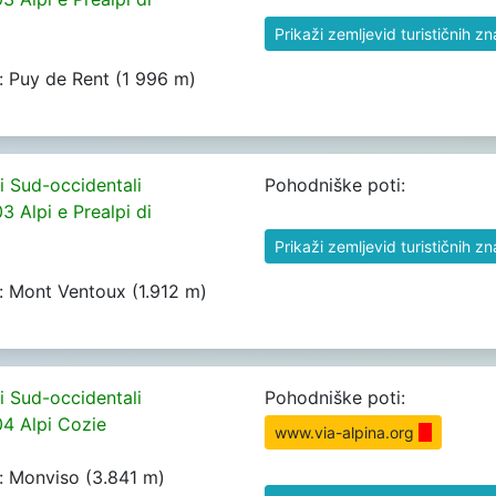
Prikaži zemljevid turističnih z
rh: Puy de Rent (1 996 m)
pi Sud-occidentali
Pohodniške poti:
3 Alpi e Prealpi di
Prikaži zemljevid turističnih z
rh: Mont Ventoux (1.912 m)
pi Sud-occidentali
Pohodniške poti:
04 Alpi Cozie
www.via-alpina.org
rh: Monviso (3.841 m)