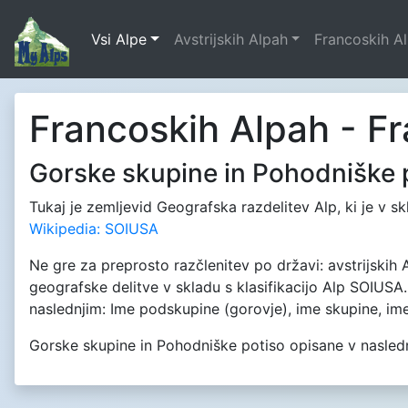
Vsi Alpe
Avstrijskih Alpah
Francoskih A
Francoskih Alpah - Fr
Gorske skupine in Pohodniške 
Tukaj je zemljevid Geografska razdelitev Alp, ki je v sk
Wikipedia: SOIUSA
Ne gre za preprosto razčlenitev po državi: avstrijskih A
geografske delitve v skladu s klasifikacijo Alp SOIUSA
naslednjim: Ime podskupine (gorovje), ime skupine, ime g
Gorske skupine in Pohodniške potiso opisane v naslednji