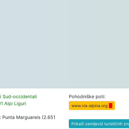
pi Sud-occidentali
Pohodniške poti:
1 Alpi Liguri
www.via-alpina.org
rh: Punta Marguareis (2.651
Prikaži zemljevid turističnih z