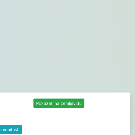
Pokazati na zemljevidu
namenitosti