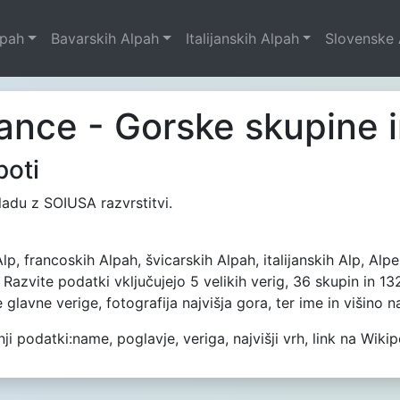
lpah
Bavarskih Alpah
Italijanskih Alpah
Slovenske 
ance - Gorske skupine 
poti
ladu z SOIUSA razvrstitvi.
lp, francoskih Alpah, švicarskih Alpah, italijanskih Alp, Alp
. Razvite podatki vključujejo 5 velikih verig, 36 skupin in
lavne verige, fotografija najvišja gora, ter ime in višino na
 podatki:name, poglavje, veriga, najvišji vrh, link na Wikipe