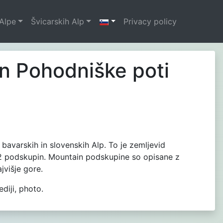
Alpe
Švicarskih Alp
Privacy policy
in Pohodniške poti
e bavarskih in slovenskih Alp. To je zemljevid
 132 podskupin. Mountain podskupine so opisane z
jvišje gore.
diji, photo.