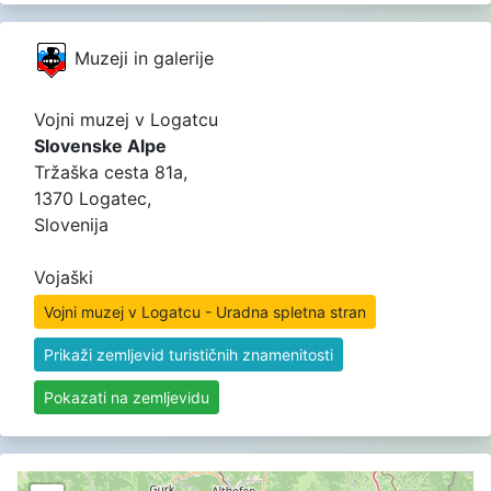
Muzeji in galerije
Vojni muzej v Logatcu
Slovenske Alpe
Tržaška cesta 81a,
1370 Logatec,
Slovenija
Vojaški
Vojni muzej v Logatcu - Uradna spletna stran
Prikaži zemljevid turističnih znamenitosti
Pokazati na zemljevidu