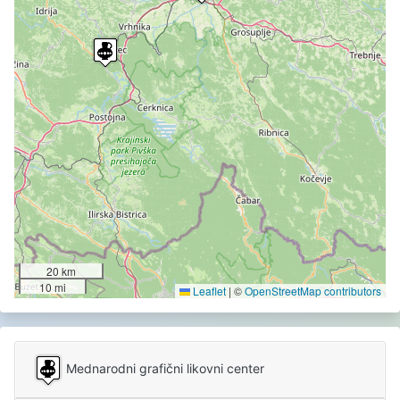
20 km
10 mi
Leaflet
|
©
OpenStreetMap contributors
Mednarodni grafični likovni center