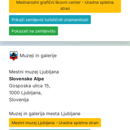
Mednarodni grafični likovni center - Uradna spletna
stran
Prikaži zemljevid turističnih znamenitosti
Pokazati na zemljevidu
Muzeji in galerije
Mestni muzej Ljubljana
Slovenske Alpe
Gosposka ulica 15,
1000 Ljubljana,
Slovenija
Muzej in galerija mesta Ljubljane
Mestni muzej Ljubljana - Uradna spletna stran