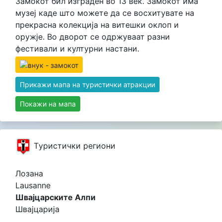
Замокот бил изграден во 13 век. Замокот има
музеј каде што можете да се восхитувате на
прекрасна колекција на витешки оклоп и
оружје. Во дворот се одржуваат разни
фестивали и културни настани.
Прикажи мапа на туристички атракции
Покажи на мапа
Tуристички региони
Лозана
Lausanne
Швајцарските Алпи
Швајцарија