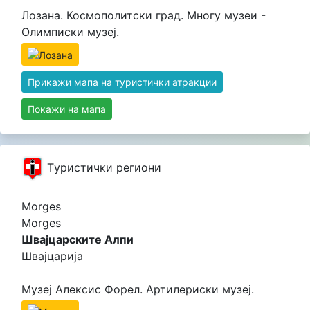
Лозана. Космополитски град. Многу музеи -
Олимписки музеј.
Прикажи мапа на туристички атракции
Покажи на мапа
Tуристички региони
Morges
Morges
Швајцарските Алпи
Швајцарија
Музеј Алексис Форел. Артилериски музеј.