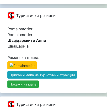
Tуристички региони
Romainmotier
Romainmotier
Швајцарските Алпи
Швајцарија
Романска црква.
Прикажи мапа на туристички атракции
Покажи на мапа
Tуристички региони