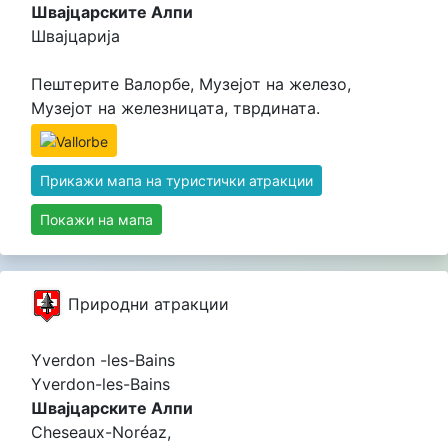
Швајцарските Алпи
Швајцарија
Пештерите Валорбе, Музејот на железо,
Музејот на железницата, тврдината.
Прикажи мапа на туристички атракции
Покажи на мапа
Природни атракции
Yverdon -les-Bains
Yverdon-les-Bains
Швајцарските Алпи
Cheseaux-Noréaz,