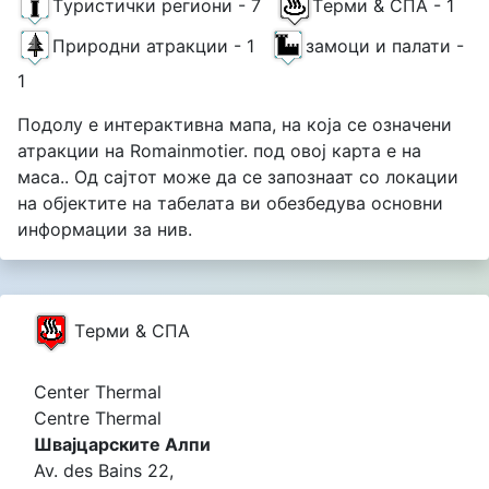
Tуристички региони - 7
Tерми & СПА - 1
Природни атракции - 1
замоци и палати -
1
Подолу е интерактивна мапа, на која се означени
атракции на Romainmotier. под овој карта е на
маса.. Од сајтот може да се запознаат со локации
на објектите на табелата ви обезбедува основни
информации за нив.
Tерми & СПА
Center Thermal
Centre Thermal
Швајцарските Алпи
Av. des Bains 22,