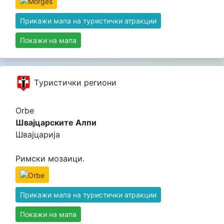
Прикажи мапа на туристички атракции
Покажи на мапа
Tуристички региони
Orbe
Швајцарските Алпи
Швајцарија
Римски мозаици.
Прикажи мапа на туристички атракции
Покажи на мапа