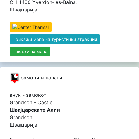
CH-1400 Yverdon-les-Bains,
Швајцарија
Прикажи мапа на туристички атракции
Покажи на мапа
замоци и палати
внук - замокот
Grandson - Castle
Швајцарските Алпи
Grandson,
Швајцарија