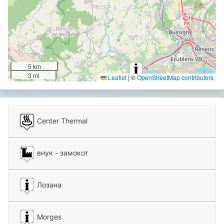
5 km
3 mi
Leaflet
|
©
OpenStreetMap contributors
Center Thermal
внук - замокот
Лозана
Morges