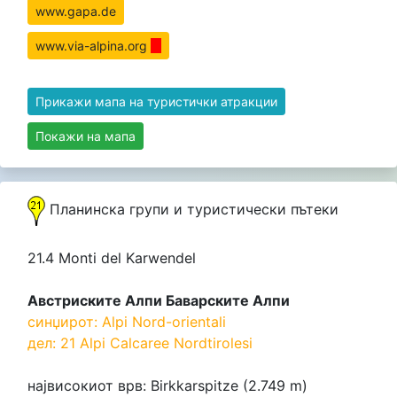
www.gapa.de
www.via-alpina.org
Прикажи мапа на туристички атракции
Покажи на мапа
Планинска групи и туристически пътеки
21.4 Monti del Karwendel
Австриските Алпи Баварските Алпи
синџирот: Alpi Nord-orientali
дел: 21 Alpi Calcaree Nordtirolesi
највисокиот врв: Birkkarspitze (2.749 m)