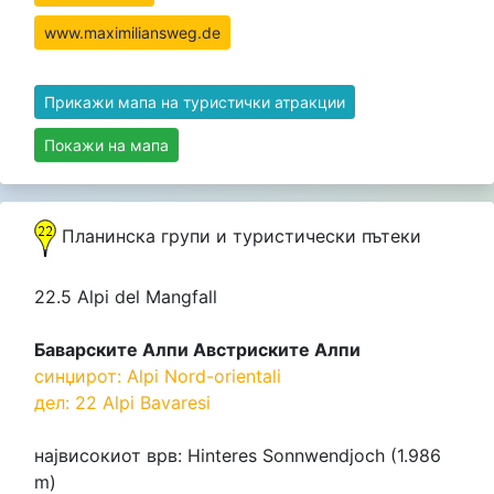
www.maximiliansweg.de
Прикажи мапа на туристички атракции
Покажи на мапа
Планинска групи и туристически пътеки
22.5 Alpi del Mangfall
Баварските Алпи Австриските Алпи
синџирот: Alpi Nord-orientali
дел: 22 Alpi Bavaresi
највисокиот врв: Hinteres Sonnwendjoch (1.986
m)