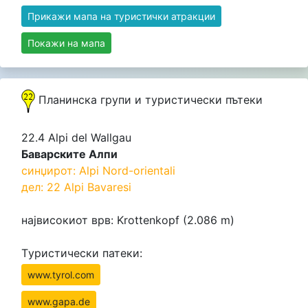
Прикажи мапа на туристички атракции
Покажи на мапа
Планинска групи и туристически пътеки
22.4 Alpi del Wallgau
Баварските Алпи
синџирот: Alpi Nord-orientali
дел: 22 Alpi Bavaresi
највисокиот врв: Krottenkopf (2.086 m)
Tуристически патеки:
www.tyrol.com
www.gapa.de