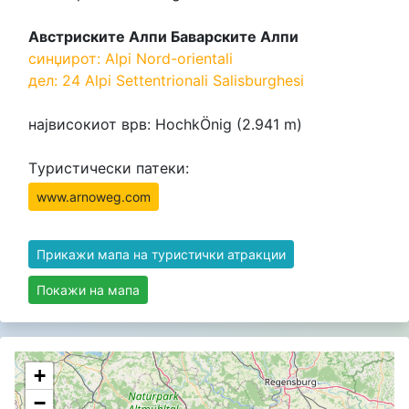
Австриските Алпи Баварските Алпи
синџирот: Alpi Nord-orientali
дел: 24 Alpi Settentrionali Salisburghesi
највисокиот врв: HochkÖnig (2.941 m)
Tуристически патеки:
www.arnoweg.com
Прикажи мапа на туристички атракции
Покажи на мапа
+
−