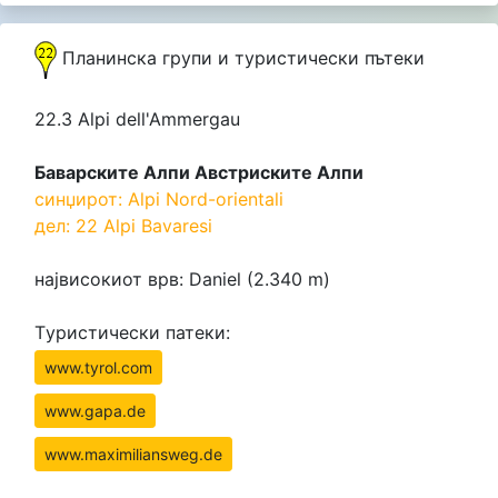
Планинска групи и туристически пътеки
22.3 Alpi dell'Ammergau
Баварските Алпи Австриските Алпи
синџирот: Alpi Nord-orientali
дел: 22 Alpi Bavaresi
највисокиот врв: Daniel (2.340 m)
Tуристически патеки:
www.tyrol.com
www.gapa.de
www.maximiliansweg.de