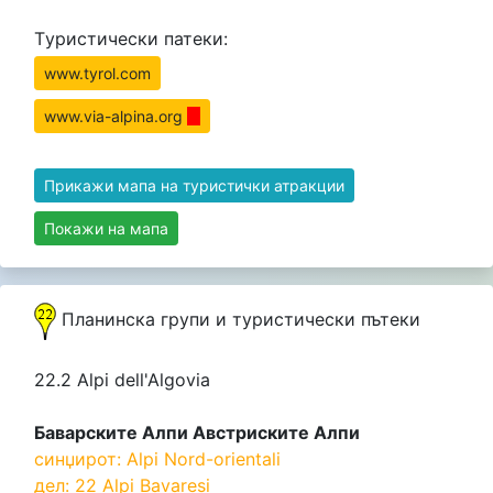
Tуристически патеки:
www.tyrol.com
www.via-alpina.org
Прикажи мапа на туристички атракции
Покажи на мапа
Планинска групи и туристически пътеки
22.2 Alpi dell'Algovia
Баварските Алпи Австриските Алпи
синџирот: Alpi Nord-orientali
дел: 22 Alpi Bavaresi