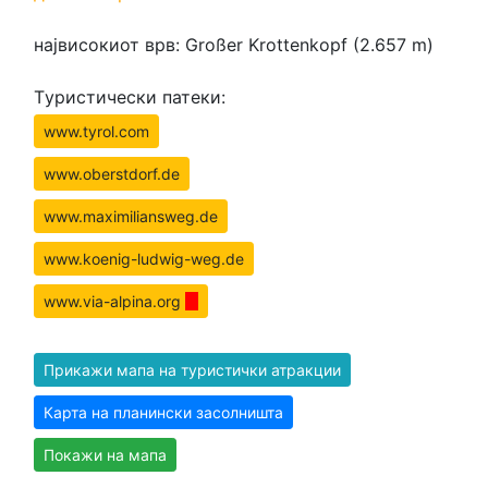
највисокиот врв: Großer Krottenkopf (2.657 m)
Tуристически патеки:
www.tyrol.com
www.oberstdorf.de
www.maximiliansweg.de
www.koenig-ludwig-weg.de
www.via-alpina.org
Прикажи мапа на туристички атракции
Карта на планински засолништа
Покажи на мапа