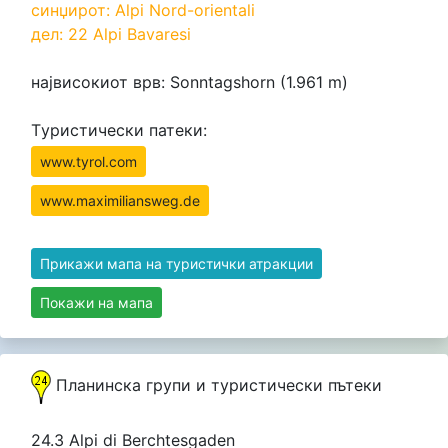
синџирот: Alpi Nord-orientali
дел: 22 Alpi Bavaresi
највисокиот врв: Sonntagshorn (1.961 m)
Tуристически патеки:
www.tyrol.com
www.maximiliansweg.de
Прикажи мапа на туристички атракции
Покажи на мапа
Планинска групи и туристически пътеки
24.3 Alpi di Berchtesgaden