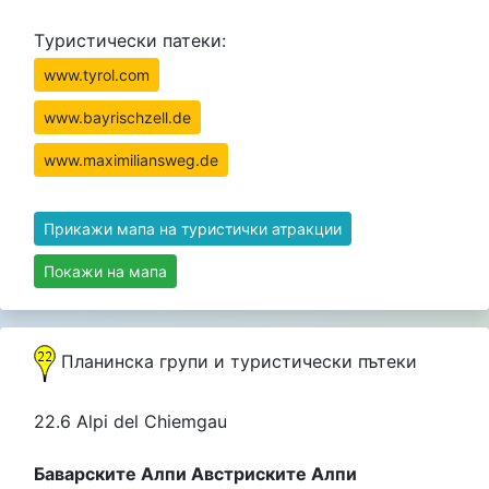
Tуристически патеки:
www.tyrol.com
www.bayrischzell.de
www.maximiliansweg.de
Прикажи мапа на туристички атракции
Покажи на мапа
Планинска групи и туристически пътеки
22.6 Alpi del Chiemgau
Баварските Алпи Австриските Алпи