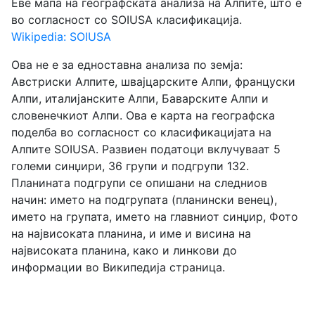
Еве мапа на географската анализа на Алпите, што е
во согласност со SOIUSA класификација.
Wikipedia: SOIUSA
Ова не е за едноставна анализа по земја:
Австриски Алпите, швајцарските Алпи, француски
Алпи, италијанските Алпи, Баварските Алпи и
словенечкиот Алпи. Ова е карта на географска
поделба во согласност со класификацијата на
Алпите SOIUSA. Развиен податоци вклучуваат 5
големи синџири, 36 групи и подгрупи 132.
Планината подгрупи се опишани на следниов
начин: името на подгрупата (планински венец),
името на групата, името на главниот синџир, Фото
на највисоката планина, и име и висина на
највисоката планина, како и линкови до
информации во Википедија страница.