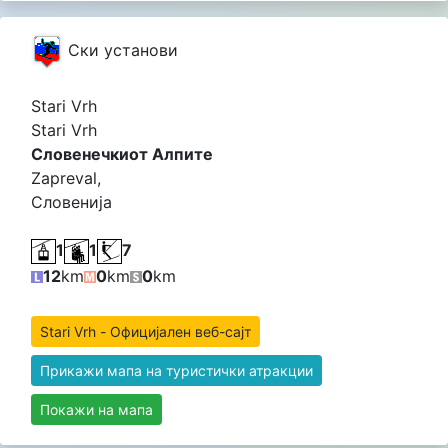
Cки установи
Stari Vrh
Stari Vrh
Словенечкиот Алпите
Zapreval,
Словенија
1
1
7
12
km
0
km
0
km
Stari Vrh - Официјален веб-сајт
Прикажи мапа на туристички атракции
Покажи на мапа