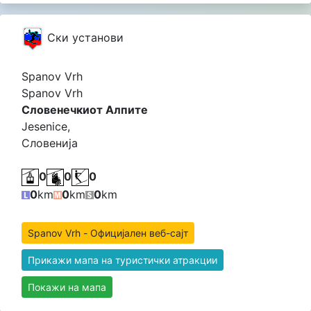
Cки установи
Spanov Vrh
Spanov Vrh
Словенечкиот Алпите
Jesenice,
Словенија
0
0
0
0
km
0
km
0
km
Spanov Vrh - Официјален веб-сајт
Прикажи мапа на туристички атракции
Покажи на мапа