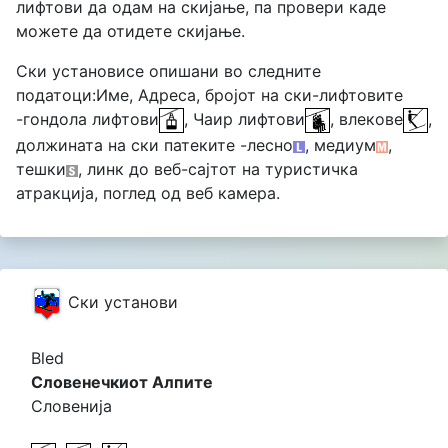
лифтови да одам на скијање, па провери каде
можете да отидете скијање.
Cки установисе опишани во следните
податоци:Име, Адреса, бројот на ски-лифтовите
-гондола лифтови
, Чаир лифтови
, влекове
,
должината на ски патеките -лесно
, медиум
,
тешки
, линк до веб-сајтот на туристичка
атракција, поглед од веб камера.
Cки установи
Bled
Словенечкиот Алпите
Словенија