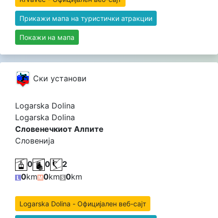
Прикажи мапа на туристички атракции
Покажи на мапа
Cки установи
Logarska Dolina
Logarska Dolina
Словенечкиот Алпите
Словенија
0
0
2
0
km
0
km
0
km
Logarska Dolina - Официјален веб-сајт