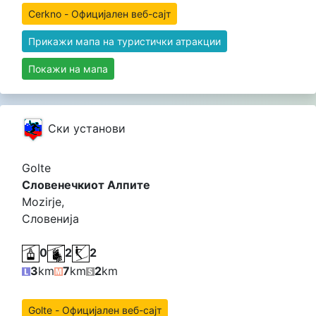
Cerkno - Официјален веб-сајт
Прикажи мапа на туристички атракции
Покажи на мапа
Cки установи
Golte
Словенечкиот Алпите
Mozirje,
Словенија
0
2
2
3
km
7
km
2
km
Golte - Официјален веб-сајт