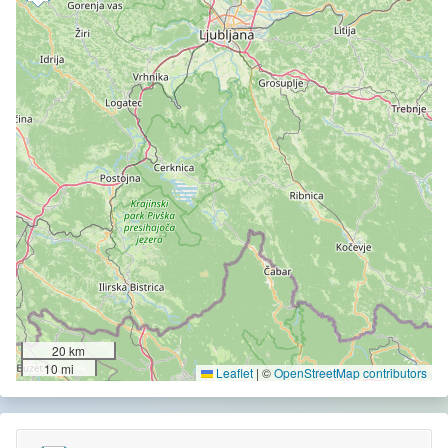
20 km
10 mi
Leaflet
|
©
OpenStreetMap contributors