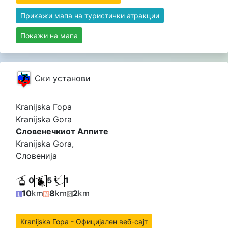
Прикажи мапа на туристички атракции
Покажи на мапа
Cки установи
Kranijska Гора
Kranijska Gora
Словенечкиот Алпите
Kranijska Gora,
Словенија
0
5
1
10
km
8
km
2
km
Kranijska Гора - Официјален веб-сајт