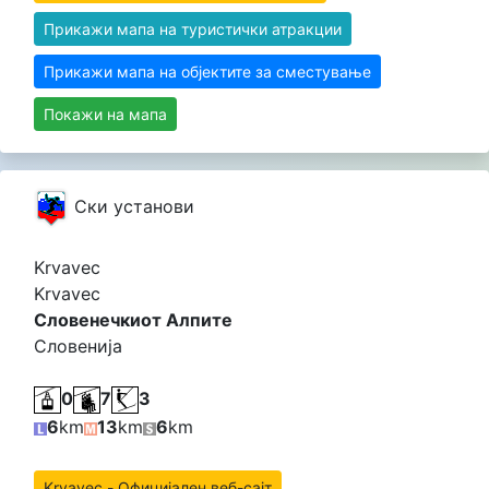
Прикажи мапа на туристички атракции
Прикажи мапа на објектите за сместување
Покажи на мапа
Cки установи
Krvavec
Krvavec
Словенечкиот Алпите
Словенија
0
7
3
6
km
13
km
6
km
Krvavec - Официјален веб-сајт