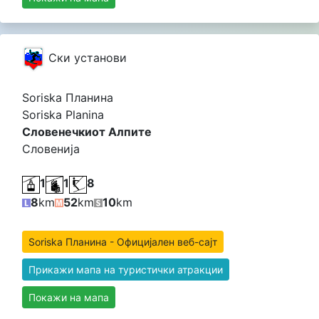
Cки установи
Soriska Планина
Soriska Planina
Словенечкиот Алпите
Словенија
1
1
8
8
km
52
km
10
km
Soriska Планина - Официјален веб-сајт
Прикажи мапа на туристички атракции
Покажи на мапа