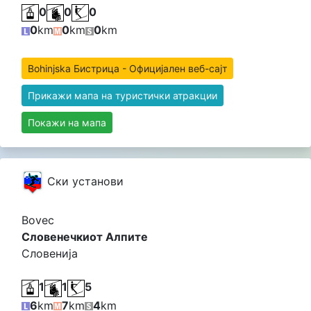
0
0
0
0
km
0
km
0
km
Bohinjska Бистрица - Официјален веб-сајт
Прикажи мапа на туристички атракции
Покажи на мапа
Cки установи
Bovec
Словенечкиот Алпите
Словенија
1
1
5
6
km
7
km
4
km