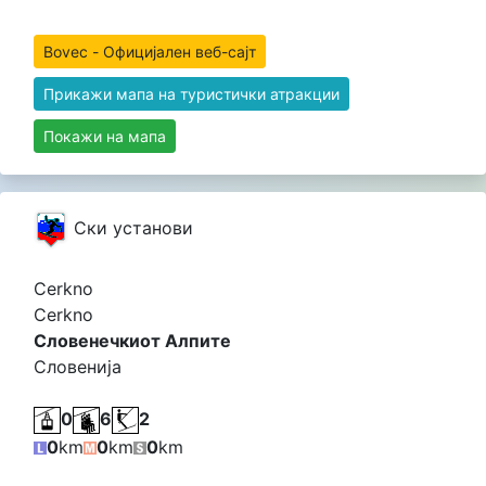
Bovec - Официјален веб-сајт
Прикажи мапа на туристички атракции
Покажи на мапа
Cки установи
Cerkno
Cerkno
Словенечкиот Алпите
Словенија
0
6
2
0
km
0
km
0
km