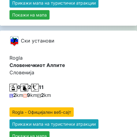
Прикажи мапа на туристички атракции
Покажи на мапа
Cки установи
Rogla
Словенечкиот Алпите
Словенија
0
2
11
2
km
9
km
2
km
Rogla - Официјален веб-сајт
Прикажи мапа на туристички атракции
Покажи на мапа