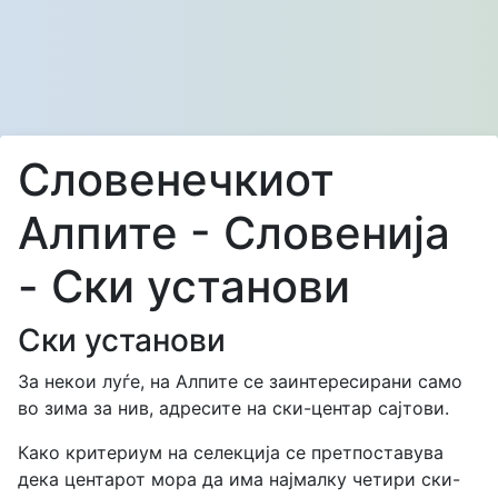
Словенечкиот
Алпите - Словенија
- Cки установи
Cки установи
За некои луѓе, на Алпите се заинтересирани само
во зима за нив, адресите на ски-центар сајтови.
Како критериум на селекција се претпоставува
дека центарот мора да има најмалку четири ски-