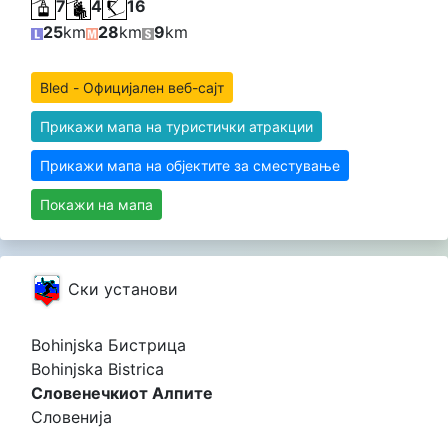
7
4
16
25
km
28
km
9
km
Bled - Официјален веб-сајт
Прикажи мапа на туристички атракции
Прикажи мапа на објектите за сместување
Покажи на мапа
Cки установи
Bohinjska Бистрица
Bohinjska Bistrica
Словенечкиот Алпите
Словенија