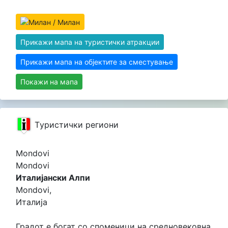
Прикажи мапа на туристички атракции
Прикажи мапа на објектите за сместување
Покажи на мапа
Tуристички региони
Mondovi
Mondovi
Италијански Алпи
Mondovi,
Италија
Градот е богат со споменици на средновековна