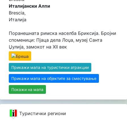
Италијански Алпи
Brescia,
Италија
Поранешната римска населба Бриксија. Бројни
споменици: Пјаца дела Лоџа, музеј Санта
Џулија, замокот на XII век
Прикажи мапа на туристички атракции
Прикажи мапа на објектите за сместување
Покажи на мапа
Tуристички региони