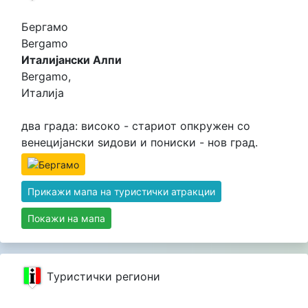
Бергамо
Bergamo
Италијански Алпи
Bergamo,
Италија
два града: високо - стариот опкружен со
венецијански ѕидови и пониски - нов град.
Прикажи мапа на туристички атракции
Покажи на мапа
Tуристички региони