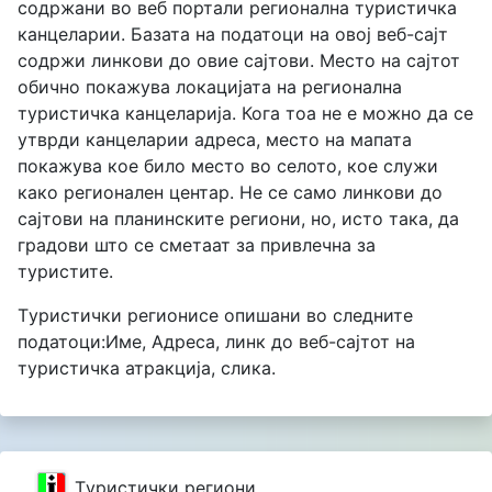
содржани во веб портали регионална туристичка
канцеларии. Базата на податоци на овој веб-сајт
содржи линкови до овие сајтови. Место на сајтот
обично покажува локацијата на регионална
туристичка канцеларија. Кога тоа не е можно да се
утврди канцеларии адреса, место на мапата
покажува кое било место во селото, кое служи
како регионален центар. Не се само линкови до
сајтови на планинските региони, но, исто така, да
градови што се сметаат за привлечна за
туристите.
Tуристички регионисе опишани во следните
податоци:Име, Адреса, линк до веб-сајтот на
туристичка атракција, слика.
Tуристички региони