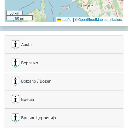
50 km
50 mi
Leaflet
|
©
OpenStreetMap contributors
Aosta
Бергамо
Bolzano / Bozen
Бреша
Брејил-Цервинија