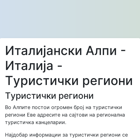
Италијански Алпи -
Италија -
Tуристички региони
Tуристички региони
Во Алпите постои огромен број на туристички
региони Еве адресите на сајтови на регионална
туристичка канцеларии.
Hајдобар информации за туристички региони се