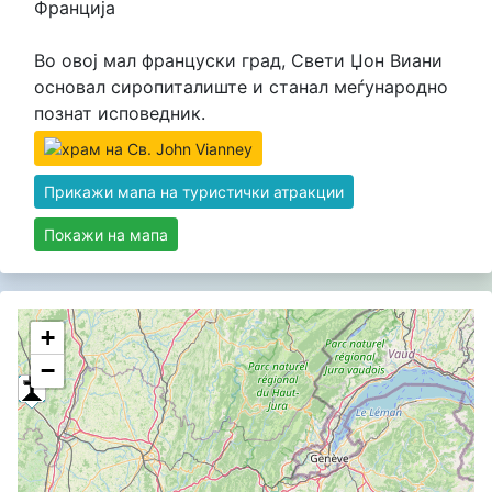
Франција
Во овој мал француски град, Свети Џон Виани
основал сиропиталиште и станал меѓународно
познат исповедник.
Прикажи мапа на туристички атракции
Покажи на мапа
+
−