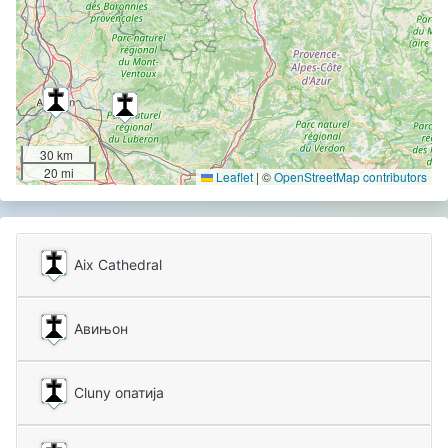
30 km
20 mi
Leaflet
|
©
OpenStreetMap contributors
Aix Cathedral
Авињон
Cluny опатија