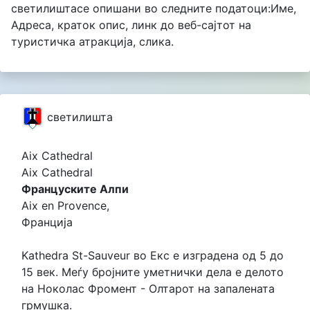
светилиштасе опишани во следните податоци:Име,
Адреса, краток опис, линк до веб-сајтот на
туристичка атракција, слика.
светилишта
Aix Cathedral
Aix Cathedral
Француските Алпи
Aix en Provence,
Франција
Kathedra St-Sauveur во Екс е изградена од 5 до
15 век. Меѓу бројните уметнички дела е делото
на Ноколас Фромент - Олтарот на запалената
грмушка.