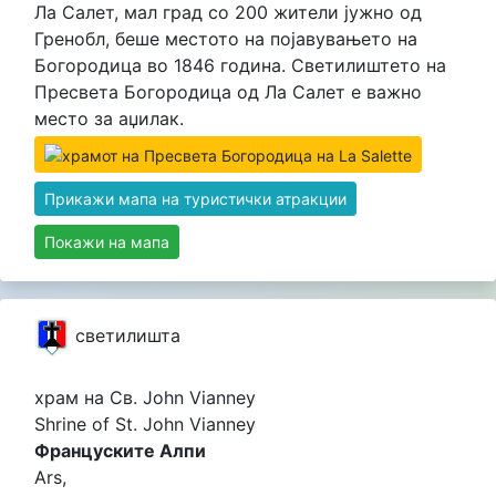
Ла Салет, мал град со 200 жители јужно од
Гренобл, беше местото на појавувањето на
Богородица во 1846 година. Светилиштето на
Пресвета Богородица од Ла Салет е важно
место за аџилак.
Прикажи мапа на туристички атракции
Покажи на мапа
светилишта
храм на Св. John Vianney
Shrine of St. John Vianney
Француските Алпи
Ars,