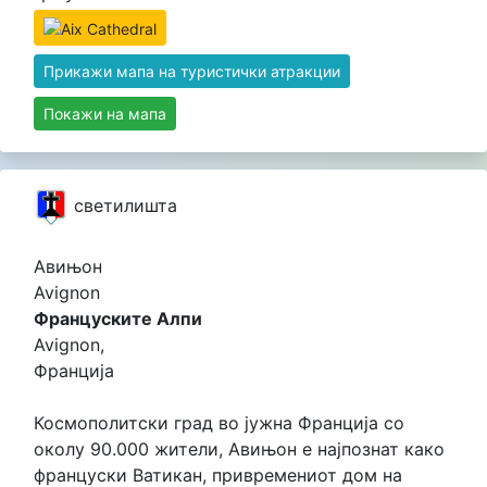
Прикажи мапа на туристички атракции
Покажи на мапа
светилишта
Авињон
Avignon
Француските Алпи
Avignon,
Франција
Космополитски град во јужна Франција со
околу 90.000 жители, Авињон е најпознат како
француски Ватикан, привремениот дом на