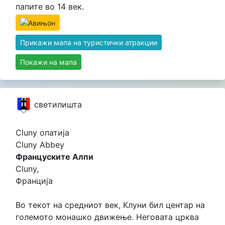
папите во 14 век.
Прикажи мапа на туристички атракции
Покажи на мапа
светилишта
Cluny опатија
Cluny Abbey
Француските Алпи
Cluny,
Франција
Во текот на средниот век, Клуни бил центар на
големото монашко движење. Неговата црква