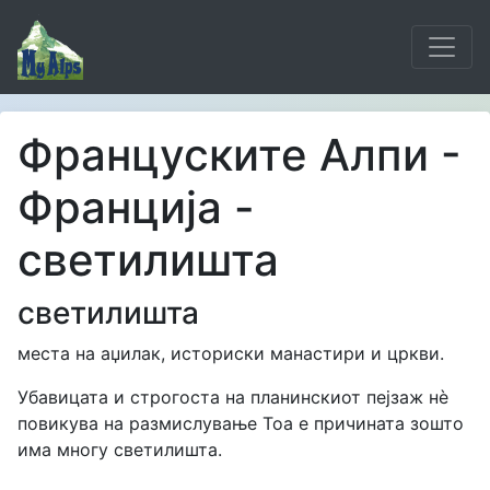
Француските Алпи -
Франција -
светилишта
светилишта
места на аџилак, историски манастири и цркви.
Убавицата и строгоста на планинскиот пејзаж нè
повикува на размислување Тоа е причината зошто
има многу светилишта.