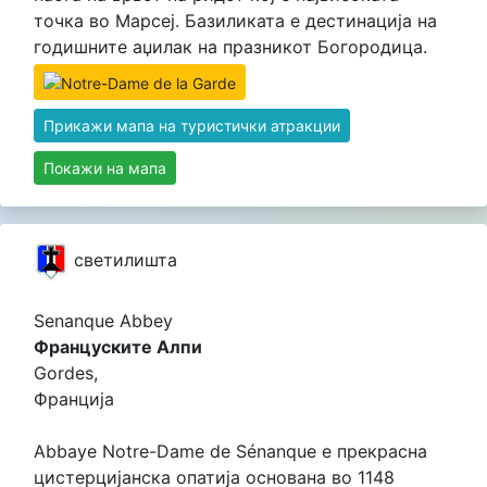
точка во Марсеј. Базиликата е дестинација на
годишните аџилак на празникот Богородица.
Прикажи мапа на туристички атракции
Покажи на мапа
светилишта
Senanque Abbey
Француските Алпи
Gordes,
Франција
Abbaye Notre-Dame de Sénanque е прекрасна
цистерцијанска опатија основана во 1148