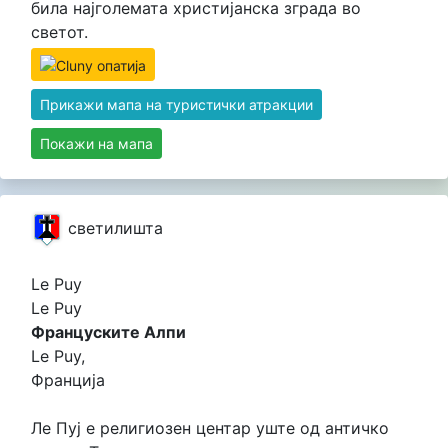
била најголемата христијанска зграда во
светот.
Прикажи мапа на туристички атракции
Покажи на мапа
светилишта
Le Puy
Le Puy
Француските Алпи
Le Puy,
Франција
Ле Пуј е религиозен центар уште од античко