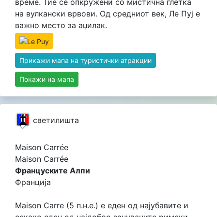
време. Тие се опкружени со мистична глетка
на вулкански врвови. Од средниот век, Ле Пуј е
важно место за аџилак.
Прикажи мапа на туристички атракции
Покажи на мапа
светилишта
Maison Carrée
Maison Carrée
Француските Алпи
Франција
Maison Carre (5 п.н.е.) е еден од најубавите и
секако еден од најдобро зачуваните римски