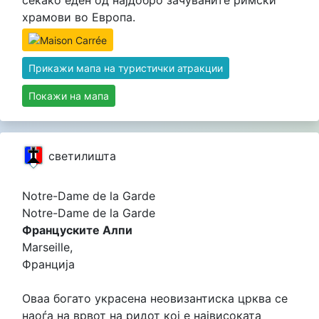
храмови во Европа.
Прикажи мапа на туристички атракции
Покажи на мапа
светилишта
Notre-Dame de la Garde
Notre-Dame de la Garde
Француските Алпи
Marseille,
Франција
Оваа богато украсена неовизантиска црква се
наоѓа на врвот на ридот кој е највисоката