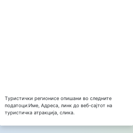
Tуристички регионисе опишани во следните
податоци:Име, Адреса, линк до веб-сајтот на
туристичка атракција, слика.