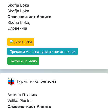
Skofja Loka
Skofja Loka
Словенечкиот Алпите
Skofja Loka,
Словенија
Прикажи мапа на туристички атракции
Покажи на мапа
Tуристички региони
Велика Планина
Velika Planina
Словенечкиот Алпите