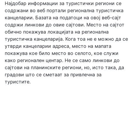
Hајдобар информации за туристички региони се
содржани во веб портали регионална туристичка
канцеларии. Базата на податоци на овој веб-сајт
содржи линкови до овие сајтови. Место на сајтот
обично покажува локацијата на регионална
туристичка канцеларија. Кога тоа не е можно да се
утврди канцеларии адреса, место на мапата
покажува кое било место во селото, кое служи
како регионален центар. Не се само линкови до
сајтови на планинските региони, но, исто така, да
градови што се сметаат за привлечна за
туристите.