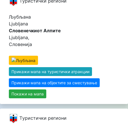
Tуристички региони
Љубљана
Ljubljana
Словенечкиот Алпите
Ljubljana,
Словенија
Прикажи мапа на туристички атракции
Прикажи мапа на објектите за сместување
Покажи на мапа
Tуристички региони