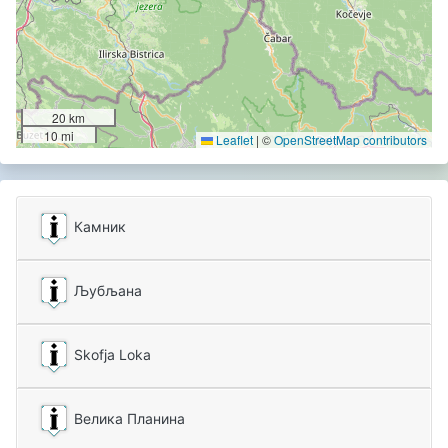
20 km
10 mi
Leaflet
|
©
OpenStreetMap contributors
Камник
Љубљана
Skofja Loka
Велика Планина