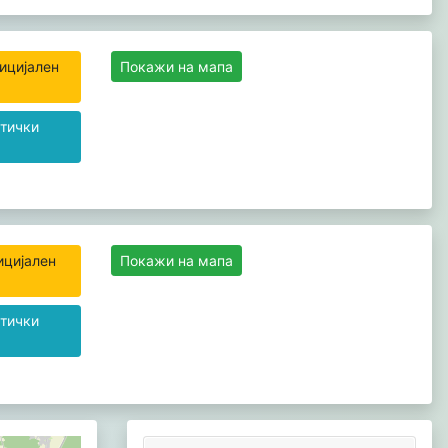
ицијален
Покажи на мапа
тички
ицијален
Покажи на мапа
тички