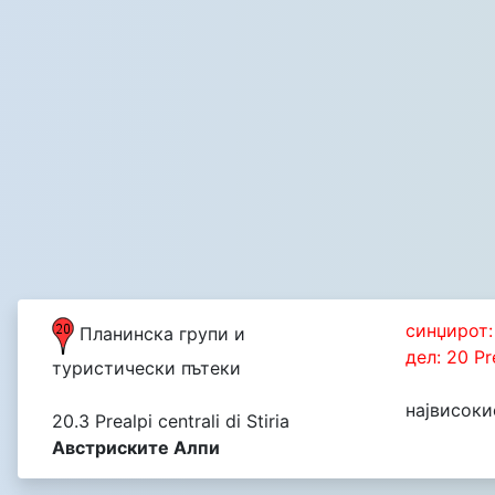
синџирот: 
Планинска групи и
дел: 20 Pre
туристически пътеки
највисокио
20.3 Prealpi centrali di Stiria
Австриските Алпи