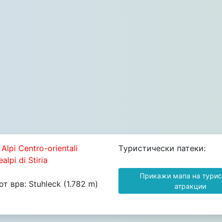
Alpi Centro-orientali
Tуристически патеки:
alpi di Stiria
Прикажи мапа на турис
т врв: Stuhleck (1.782 m)
атракции