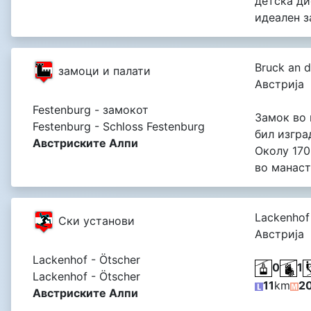
детска ди
идеален з
Bruck an d
замоци и палати
Австрија
Festenburg - замокот
Замок во 
Festenburg - Schloss Festenburg
бил изгра
Австриските Алпи
Околу 170
во манаст
Lackenhof
Cки установи
Австрија
Lackenhof - Ötscher
0
1
pi della Bassa Austria
Lackenhof - Ötscher
11
km
2
pi della Bassa Austria
Австриските Алпи