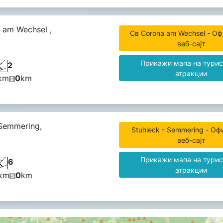
 am Wechsel ,
Св Corona am Wechsel - Оф
веб-сајт
Прикажи мапа на турис
2
атракции
km
0
km
 Semmering,
Stuhleck - Semmering - Оф
веб-сајт
Прикажи мапа на турис
6
атракции
km
0
km