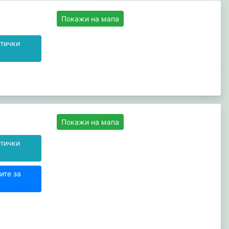
Покажи на мапа
тички
Покажи на мапа
тички
ите за