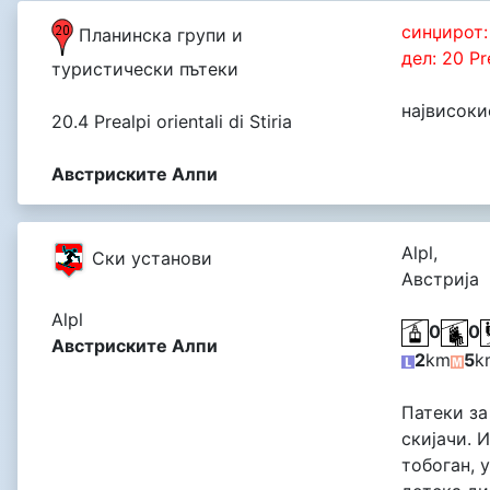
синџирот: 
Планинска групи и
дел: 20 Pre
туристически пътеки
највисокио
20.4 Prealpi orientali di Stiria
Австриските Алпи
Alpl,
Cки установи
Австрија
Alpl
0
0
Австриските Алпи
2
km
5
k
Патеки за
скијачи. 
тобоган, 