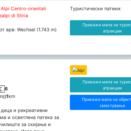
Alpi Centro-orientali
Tуристически патеки:
alpi di Stiria
Прикажи мапа на турис
т врв: Wechsel (1.743 m)
атракции
Прикажи мапа на турис
атракции
6
m
1
km
Прикажи мапа на објект
сместување
 деца и рекреативни
Има и осветлена патека за
училиште за скијање и