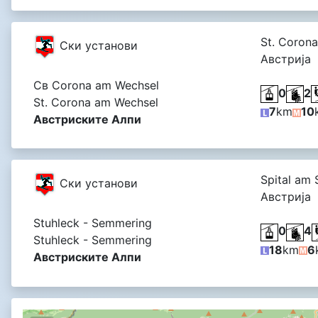
St. Corona
Cки установи
Австрија
Св Corona am Wechsel
0
2
St. Corona am Wechsel
7
km
10
Австриските Алпи
Spital am
Cки установи
Австрија
Stuhleck - Semmering
0
4
Stuhleck - Semmering
18
km
6
Австриските Алпи