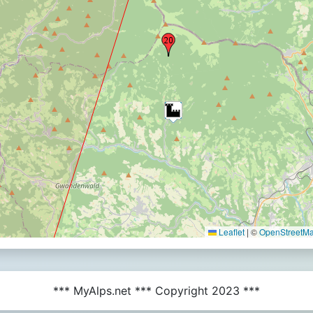
Leaflet
|
©
OpenStreetMap
*** MyAlps.net *** Copyright 2023 ***