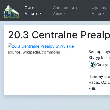
Сите
Австриските
Францус
Алпите
Алпи
Алпи
20.3 Centralne Prealp
Вие прашув
source: wikipedia/commons
Styryjskie
Cки у
Подолу е и
маса.. Од 
нив.