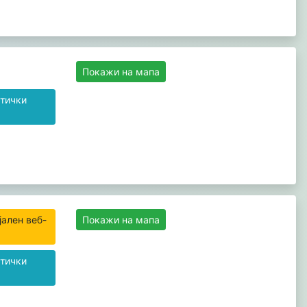
Покажи на мапа
тички
јален веб-
Покажи на мапа
тички