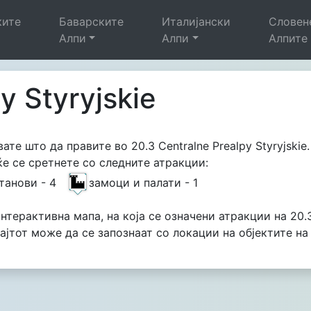
ките
Баварските
Италијански
Словен
Алпи
Алпи
Алпите
y Styryjskie
ате што да правите во 20.3 Centralne Prealpy Styryjskie.
. ќе се сретнете со следните атракции:
станови - 4
замоци и палати - 1
нтерактивна мапа, на која се означени атракции на 20.3 C
сајтот може да се запознаат со локации на објектите н