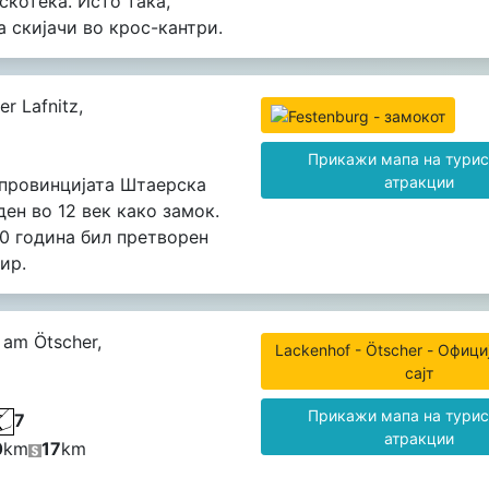
скотека. Исто така,
а скијачи во крос-кантри.
er Lafnitz,
Прикажи мапа на турис
атракции
провинцијата Штаерска
ден во 12 век како замок.
0 година бил претворен
ир.
 am Ötscher,
Lackenhof - Ötscher - Офици
сајт
Прикажи мапа на турис
7
атракции
0
km
17
km