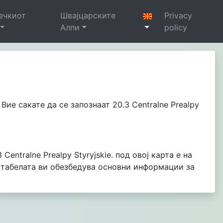
ечкиот
Швајцарските
Privacy
Алпи
policy
 Вие сакате да се запознаат 20.3 Centralne Prealpy
entralne Prealpy Styryjskie. под овој карта е на
а табелата ви обезбедува основни информации за