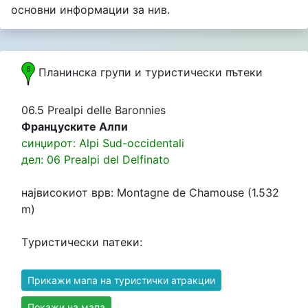
основни информации за нив.
Планинска групи и туристически пътеки
06.5 Prealpi delle Baronnies
Француските Алпи
синџирот: Alpi Sud-occidentali
Prealpi del Delfinato
дел: 06 Prealpi del Delfinato
Prealpi del Delfinato
највисокиот врв: Montagne de Chamouse (1.532
m)
Tуристически патеки:
Прикажи мапа на туристички атракции
Покажи на мапа