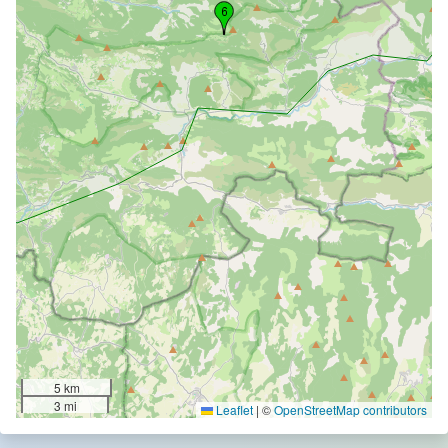
5 km
3 mi
Leaflet
|
©
OpenStreetMap contributors