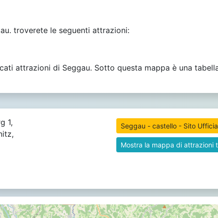
. troverete le seguenti attrazioni:
icati attrazioni di Seggau. Sotto questa mappa è una tabell
g 1,
Seggau - castello - Sito Ufficia
itz,
Mostra la mappa di attrazioni t