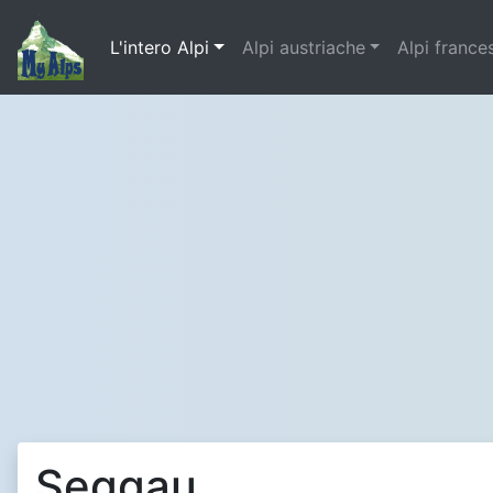
L'intero Alpi
Alpi austriache
Alpi france
Seggau