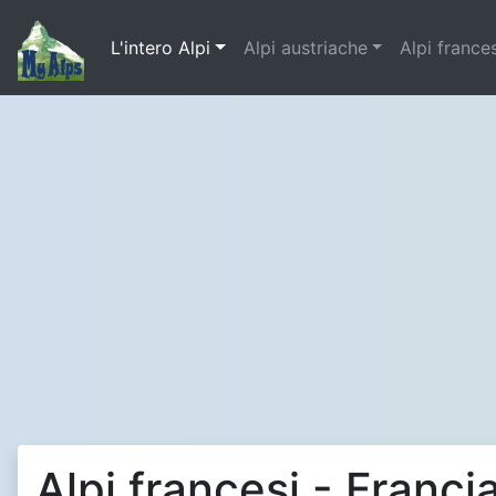
L'intero Alpi
Alpi austriache
Alpi france
Alpi francesi - Franc