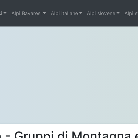
si
Alpi Bavaresi
Alpi italiane
Alpi slovene
Alpi 
ia - Gruppi di Montagna 