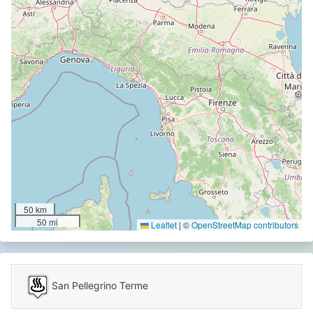
50 km
50 mi
Leaflet
|
©
OpenStreetMap contributors
San Pellegrino Terme