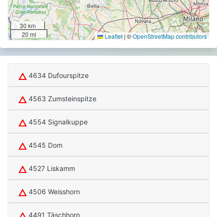
30 km
20 mi
Leaflet
|
©
OpenStreetMap contributors
4634 Dufourspitze
4563 Zumsteinspitze
4554 Signalkuppe
4545 Dom
4527 Liskamm
4506 Weisshorn
4491 Täschhorn