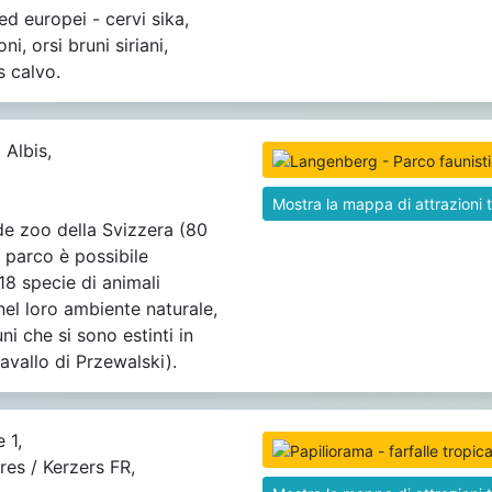
ed europei - cervi sika,
ni, orsi bruni siriani,
is calvo.
 Albis,
Mostra la mappa di attrazioni t
nde zoo della Svizzera (80
l parco è possibile
18 specie di animali
nel loro ambiente naturale,
uni che si sono estinti in
cavallo di Przewalski).
 1,
res / Kerzers FR,