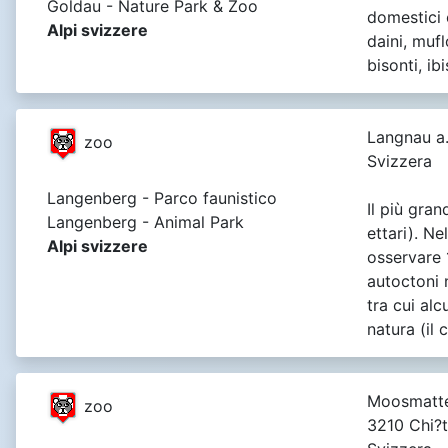
Goldau - Nature Park & Zoo
domestici 
Alpi svizzere
daini, muflo
bisonti, ib
Langnau a.
zoo
Svizzera
Langenberg - Parco faunistico
Il più gra
Langenberg - Animal Park
ettari). Ne
Alpi svizzere
osservare 
autoctoni 
tra cui alc
natura (il 
Moosmatte
zoo
3210 Chi?t