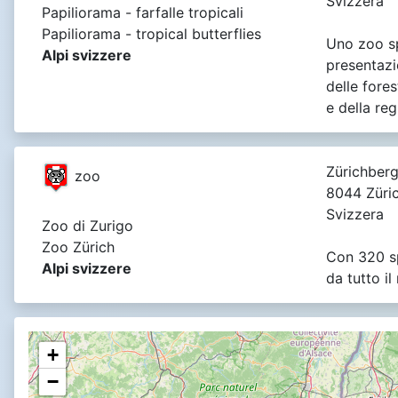
Svizzera
Papiliorama - farfalle tropicali
Papiliorama - tropical butterflies
Uno zoo sp
Alpi svizzere
presentazio
delle fore
e della re
Zürichberg
zoo
8044 Züric
Svizzera
Zoo di Zurigo
Zoo Zürich
Con 320 sp
Alpi svizzere
da tutto i
+
−