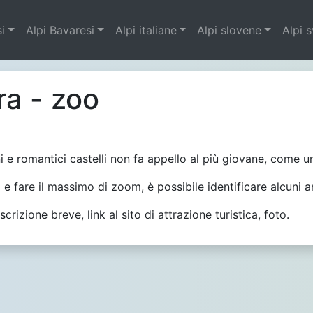
si
Alpi Bavaresi
Alpi italiane
Alpi slovene
Alpi 
ra - zoo
ni e romantici castelli non fa appello al più giovane, come u
e fare il massimo di zoom, è possibile identificare alcuni a
rizione breve, link al sito di attrazione turistica, foto.