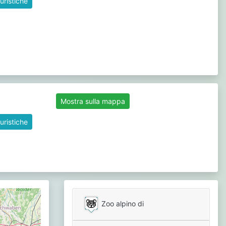
uristiche
Mostra sulla mappa
uristiche
Zoo alpino di