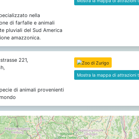
Mostra la mappa di attrazioni t
ecializzato nella
ne di farfalle e animali
ste pluviali del Sud America
gione amazzonica.
strasse 221,
h,
Mostra la mappa di attrazioni t
ecie di animali provenienti
l mondo