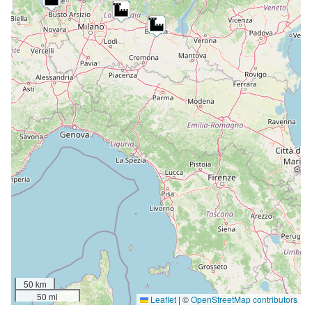
50 km
50 mi
Leaflet
|
©
OpenStreetMap contributors