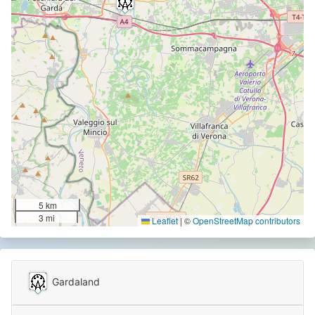
5 km
3 mi
Leaflet
|
©
OpenStreetMap contributors
Gardaland