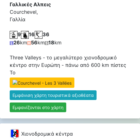
Γαλλικές Αλπεις
Courchevel,
Γαλλία
9
16
36
26
km
56
km
18
km
Three Valleys - το μεγαλύτερο χιονοδρομικό
κέντρο στην Ευρώπη - πάνω από 600 km πίστες
Το
Εμφάνιση χάρτη τουριστικά αξιοθέατα
Εμφανίζονται στο χάρτη
Χιονοδρομικά κέντρα