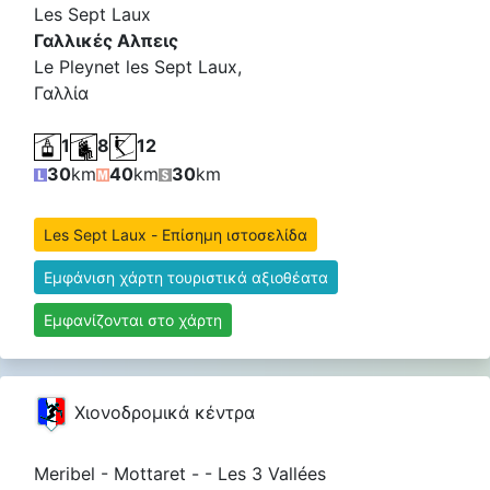
Les Sept Laux
Γαλλικές Αλπεις
Le Pleynet les Sept Laux,
Γαλλία
1
8
12
30
km
40
km
30
km
Les Sept Laux - Επίσημη ιστοσελίδα
Εμφάνιση χάρτη τουριστικά αξιοθέατα
Εμφανίζονται στο χάρτη
Χιονοδρομικά κέντρα
Meribel - Mottaret - - Les 3 Vallées