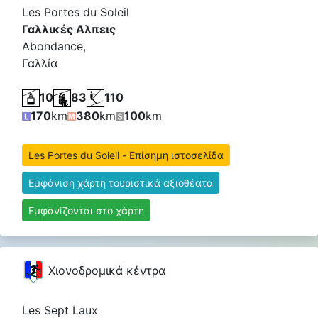
Les Portes du Soleil
Γαλλικές Αλπεις
Abondance,
Γαλλία
10
83
110
170
km
380
km
100
km
Les Portes du Soleil - Επίσημη ιστοσελίδα
Εμφάνιση χάρτη τουριστικά αξιοθέατα
Εμφανίζονται στο χάρτη
Χιονοδρομικά κέντρα
Les Sept Laux