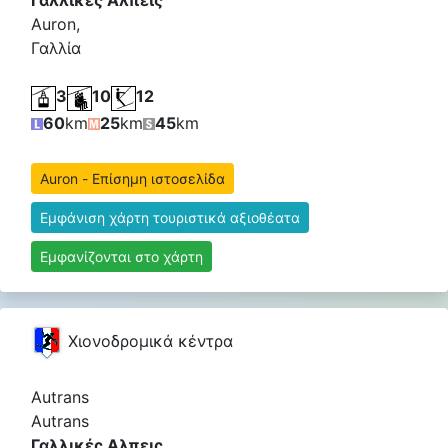
Γαλλικές Αλπεις
Auron,
Γαλλία
3
10
12
60
km
25
km
45
km
Auron - Επίσημη ιστοσελίδα
Εμφάνιση χάρτη τουριστικά αξιοθέατα
Εμφανίζονται στο χάρτη
Χιονοδρομικά κέντρα
Autrans
Autrans
Γαλλικές Αλπεις