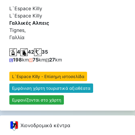
L`Espace Killy
L`Espace Killy
Γαλλικές Αλπεις
Tignes,
Γαλλία
4
42
35
198
km
75
km
27
km
L`Espace Killy - Επίσημη ιστοσελίδα
Εμφάνιση χάρτη τουριστικά αξιοθέατα
Εμφανίζονται στο χάρτη
Χιονοδρομικά κέντρα