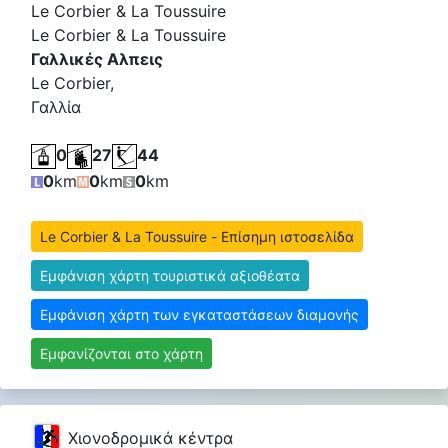
Le Corbier & La Toussuire
Le Corbier & La Toussuire
Γαλλικές Αλπεις
Le Corbier,
Γαλλία
0
27
44
0
km
0
km
0
km
Le Corbier & La Toussuire - Επίσημη ιστοσελίδα
Εμφάνιση χάρτη τουριστικά αξιοθέατα
Εμφάνιση χάρτη των εγκαταστάσεων διαμονής
Εμφανίζονται στο χάρτη
Χιονοδρομικά κέντρα