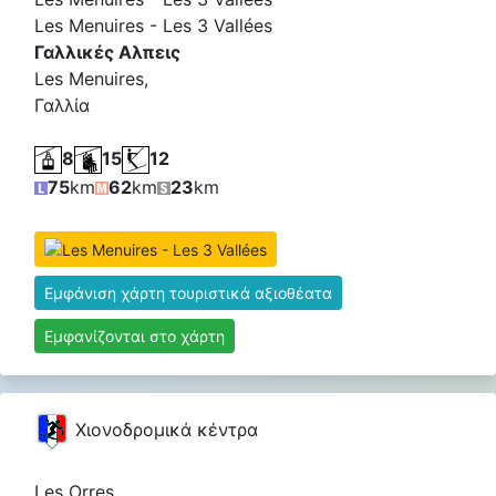
Les Menuires - Les 3 Vallées
Γαλλικές Αλπεις
Les Menuires,
Γαλλία
8
15
12
75
km
62
km
23
km
Εμφάνιση χάρτη τουριστικά αξιοθέατα
Εμφανίζονται στο χάρτη
Χιονοδρομικά κέντρα
Les Orres