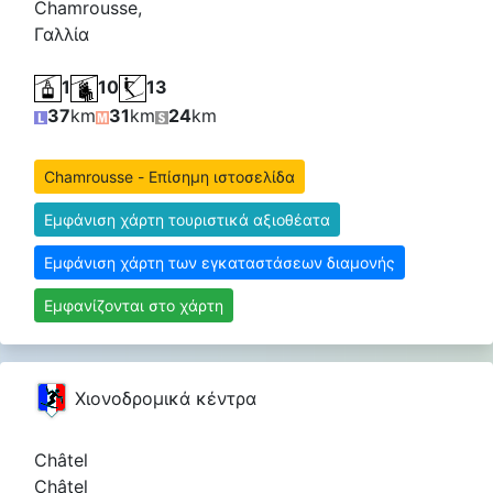
Chamrousse,
Γαλλία
1
10
13
37
km
31
km
24
km
Chamrousse - Επίσημη ιστοσελίδα
Εμφάνιση χάρτη τουριστικά αξιοθέατα
Εμφάνιση χάρτη των εγκαταστάσεων διαμονής
Εμφανίζονται στο χάρτη
Χιονοδρομικά κέντρα
Châtel
Châtel