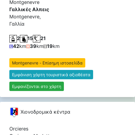
Montgenevre
Γαλλικές Αλπεις
Montgenevre,
Γαλλία
2
15
21
42
km
39
km
19
km
Montgenevre - Επίσημη ιστοσελίδα
Εμφάνιση χάρτη τουριστικά αξιοθέατα
Εμφανίζονται στο χάρτη
Χιονοδρομικά κέντρα
Orcieres