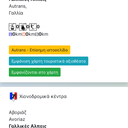
Autrans,
Γαλλία
0
0
0
0
km
0
km
0
km
Autrans - Επίσημη ιστοσελίδα
Εμφάνιση χάρτη τουριστικά αξιοθέατα
Εμφανίζονται στο χάρτη
Χιονοδρομικά κέντρα
Αβοριάζ
Avoriaz
Γαλλικές Αλπεις