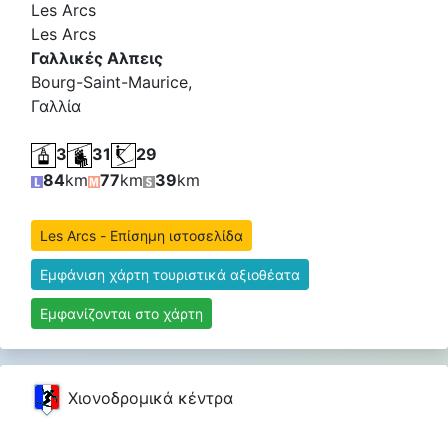
Les Arcs
Les Arcs
Γαλλικές Αλπεις
Bourg-Saint-Maurice,
Γαλλία
3
31
29
84
km
77
km
39
km
Les Arcs - Επίσημη ιστοσελίδα
Εμφάνιση χάρτη τουριστικά αξιοθέατα
Εμφανίζονται στο χάρτη
Χιονοδρομικά κέντρα