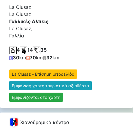
La Clusaz
La Clusaz
Γαλλικές Αλπεις
La Clusaz,
Γαλλία
4
14
35
30
km
70
km
32
km
La Clusaz - Επίσημη ιστοσελίδα
Εμφάνιση χάρτη τουριστικά αξιοθέατα
Εμφανίζονται στο χάρτη
Χιονοδρομικά κέντρα