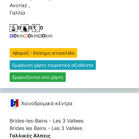
Avoriaz ,
Γαλλία
0
0
0
0
km
0
km
0
km
Αβοριάζ - Επίσημη ιστοσελίδα
Εμφάνιση χάρτη τουριστικά αξιοθέατα
Εμφανίζονται στο χάρτη
Χιονοδρομικά κέντρα
Brides-les-Bains - Les 3 Vallees
Brides les Bains - Les 3 Vallées
Γαλλικές Αλπεις