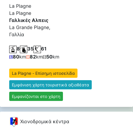
La Plagne
La Plagne
Γαλλικές Αλπεις
La Grande Plagne,
Γαλλία
8
35
61
80
km
82
km
50
km
La Plagne - Επίσημη ιστοσελίδα
Εμφάνιση χάρτη τουριστικά αξιοθέατα
Εμφανίζονται στο χάρτη
Χιονοδρομικά κέντρα