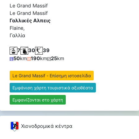
Le Grand Massif
Le Grand Massif
Γαλλικές Αλπεις
Flaine,
Γαλλία
7
30
39
50
km
190
km
25
km
Le Grand Massif - Επίσημη ιστοσελίδα
Εμφάνιση χάρτη τουριστικά αξιοθέατα
Εμφανίζονται στο χάρτη
Χιονοδρομικά κέντρα