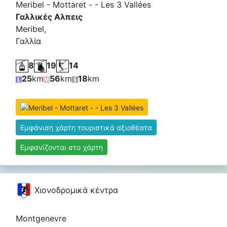
Meribel - Mottaret - - Les 3 Vallées
Γαλλικές Αλπεις
Meribel,
Γαλλία
8
19
14
25
km
56
km
18
km
Εμφάνιση χάρτη τουριστικά αξιοθέατα
Εμφανίζονται στο χάρτη
Χιονοδρομικά κέντρα
Montgenevre