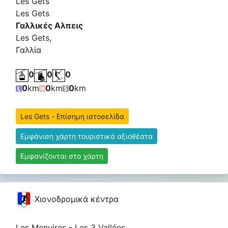
Les Gets
Les Gets
Γαλλικές Αλπεις
Les Gets,
Γαλλία
0
0
0
0
km
0
km
0
km
Les Gets - Επίσημη ιστοσελίδα
Εμφάνιση χάρτη τουριστικά αξιοθέατα
Εμφανίζονται στο χάρτη
Χιονοδρομικά κέντρα
Les Menuires - Les 3 Vallées