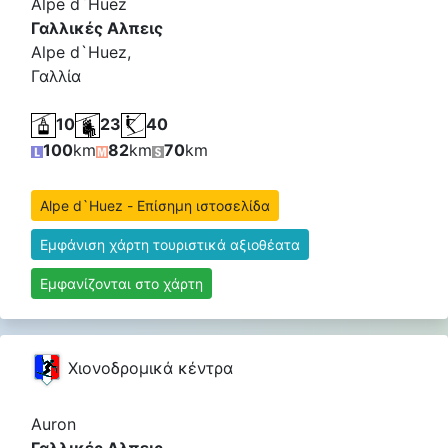
Alpe d`Huez
Γαλλικές Αλπεις
Alpe d`Huez,
Γαλλία
10
23
40
100
km
82
km
70
km
Alpe d`Huez - Επίσημη ιστοσελίδα
Εμφάνιση χάρτη τουριστικά αξιοθέατα
Εμφανίζονται στο χάρτη
Χιονοδρομικά κέντρα
Auron