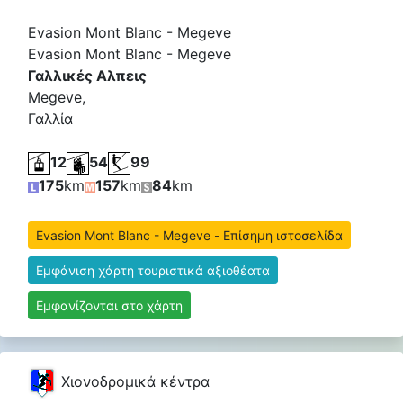
Evasion Mont Blanc - Megeve
Evasion Mont Blanc - Megeve
Γαλλικές Αλπεις
Megeve,
Γαλλία
12
54
99
175
km
157
km
84
km
Evasion Mont Blanc - Megeve - Επίσημη ιστοσελίδα
Εμφάνιση χάρτη τουριστικά αξιοθέατα
Εμφανίζονται στο χάρτη
Χιονοδρομικά κέντρα