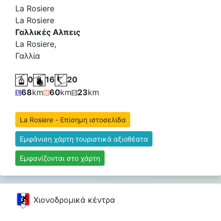
La Rosiere
La Rosiere
Γαλλικές Αλπεις
La Rosiere,
Γαλλία
0
16
20
68
km
60
km
23
km
La Rosiere - Επίσημη ιστοσελίδα
Εμφάνιση χάρτη τουριστικά αξιοθέατα
Εμφανίζονται στο χάρτη
Χιονοδρομικά κέντρα