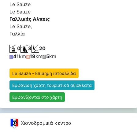
Le Sauze
Le Sauze
Γαλλικές Αλπεις
Le Sauze,
Γαλλία
0
3
20
41
km
19
km
5
km
Le Sauze - Επίσημη ιστοσελίδα
Εμφάνιση χάρτη τουριστικά αξιοθέατα
Εμφανίζονται στο χάρτη
Χιονοδρομικά κέντρα