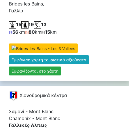
Brides les Bains,
Γαλλία
15
19
13
56
km
80
km
15
km
Εμφάνιση χάρτη τουριστικά αξιοθέατα
Εμφανίζονται στο χάρτη
Χιονοδρομικά κέντρα
Σαμονί - Mont Blanc
Chamonix - Mont Blanc
Γαλλικές Αλπεις