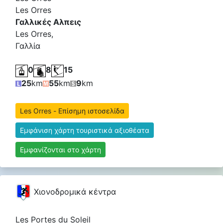
Les Orres
Γαλλικές Αλπεις
Les Orres,
Γαλλία
0
8
15
25
km
55
km
9
km
Les Orres - Επίσημη ιστοσελίδα
Εμφάνιση χάρτη τουριστικά αξιοθέατα
Εμφανίζονται στο χάρτη
Χιονοδρομικά κέντρα
Les Portes du Soleil