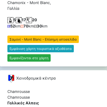
Chamonix - Mont Blanc,
Γαλλία
5
17
20
52
km
70
km
30
km
Σαμονί - Mont Blanc - Επίσημη ιστοσελίδα
Εμφάνιση χάρτη τουριστικά αξιοθέατα
Εμφανίζονται στο χάρτη
Χιονοδρομικά κέντρα
Chamrousse
Chamrousse
Γαλλικές Αλπεις