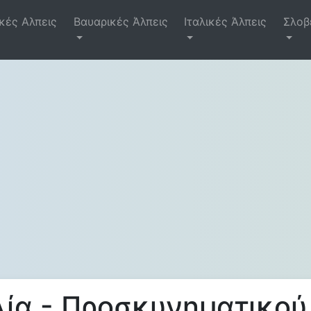
κές Αλπεις
Βαυαρικές Άλπεις
Ιταλικές Άλπεις
Σλοβ
αλία - Προσκυνηματικού