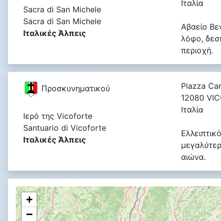
Ιταλία
Sacra di San Michele
Sacra di San Michele
Αβαείο Βε
Ιταλικές Άλπεις
λόφο, δεσ
περιοχή.
Piazza Car
Προσκυνηματικού
12080 VI
Ιταλία
Ιερό της Vicoforte
Santuario di Vicoforte
Ελλειπτικ
Ιταλικές Άλπεις
μεγαλύτερ
αιώνα.
+
−