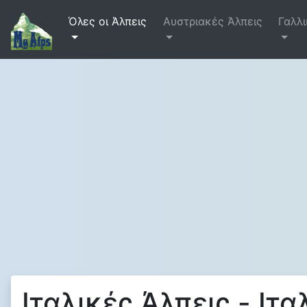
Όλες οι Άλπεις
Αυστριακές Άλπεις
Γαλλι
Ιταλικές Άλπεις - Ιτ