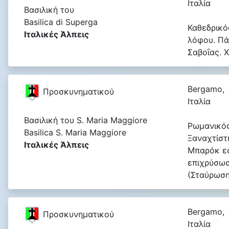
Ιταλία
Βασιλική του
Basilica di Superga
Καθεδρικό
Ιταλικές Άλπεις
λόφου. Πά
Σαβοΐας. X
Bergamo,
Προσκυνηματικού
Ιταλία
Βασιλική του S. Maria Maggiore
Ρωμανικός
Basilica S. Maria Maggiore
Ξαναχτίστ
Ιταλικές Άλπεις
Μπαρόκ εσ
επιχρύσωσ
(Σταύρωση
Bergamo,
Προσκυνηματικού
Ιταλία