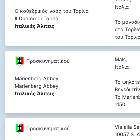
Ιταλία
Ο καθεδρικός ναός του Τορίνο
Il Duomo di Torino
Το μοναδι
Ιταλικές Άλπεις
στο Τορίν
του Τορίνο
Mals,
Προσκυνηματικού
Ιταλία
Marienberg Abbey
Το ψηλότε
Marienberg Abbey
Βενεδικτί
Ιταλικές Άλπεις
Το Marien
1150.
Via alla Sa
Προσκυνηματικού
10057 S. 