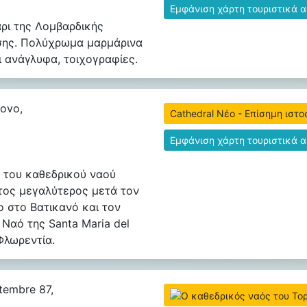
Εμφάνιση χάρτη τουριστικά 
ρι της Λομβαρδικής
σης. Πολύχρωμα μαρμάρινα
ι ανάγλυφα, τοιχογραφίες.
ovo,
Cathedral Νέο - Επίσημη ιστο
Εμφάνιση χάρτη τουριστικά 
 του καθεδρικού ναού
ρίτος μεγαλύτερος μετά τον
ο στο Βατικανό και τον
 Ναό της Santa Maria del
Φλωρεντία.
tembre 87,