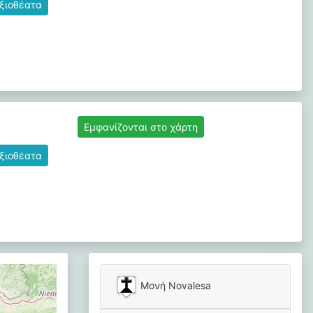
αξιοθέατα
Εμφανίζονται στο χάρτη
αξιοθέατα
Μονή Novalesa