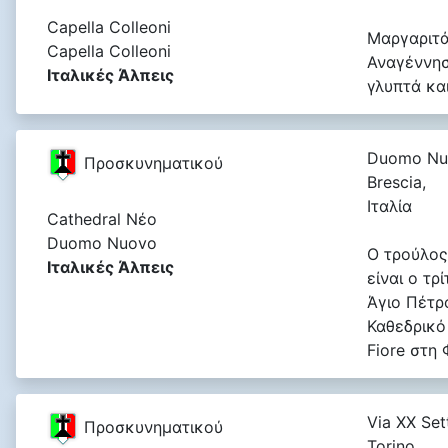
Capella Colleoni
Μαργαριτά
Capella Colleoni
Αναγέννη
Ιταλικές Άλπεις
γλυπτά κα
Duomo Nu
Προσκυνηματικού
Brescia,
Ιταλία
Cathedral Νέο
Duomo Nuovo
Ο τρούλος
Ιταλικές Άλπεις
είναι ο τ
Άγιο Πέτρ
Καθεδρικό
Fiore στη 
Via XX Set
Προσκυνηματικού
Torino,