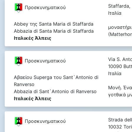
Staffarda,
Προσκυνηματικού
Ιταλία
Abbey της Santa Maria di Staffarda
μοναστήρι
Abbazia di Santa Maria di Staffarda
(Matterhorn
Ιταλικές Άλπεις
Via S. Anto
Προσκυνηματικού
10090 Butt
Ιταλία
Αβαείου Superga του Sant`Antonio di
Ranverso
Μονή. Ένα
Abbazia di Sant`Antonio di Ranverso
γοτθικά μ
Ιταλικές Άλπεις
Strada dell
Προσκυνηματικού
10032 Tori