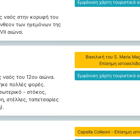
Εμφάνιση χάρτη τουριστικά 
ς ναός στην κορυφή του
νθεον των ηγεμόνων της
VII αιώνα.
Βασιλική του S. Maria Mag
Επίσημη ιστοσελίδ
Εμφάνιση χάρτη τουριστικά 
 ναός του 12ου αιώνα.
ηκε πολλές φορές.
ωτερικό - στόκος,
η, στέλλες, ταπετσαρίες
).
Capella Colleoni - Επίσημη ισ