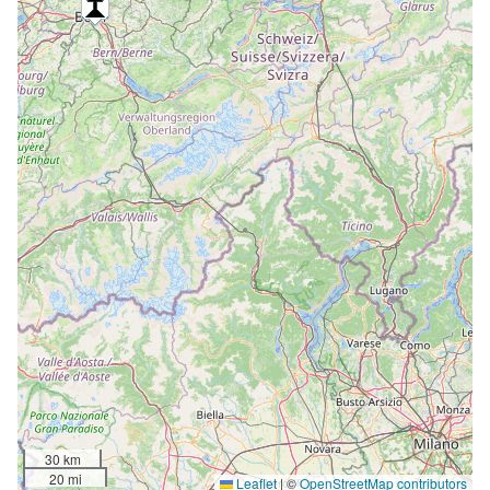
30 km
20 mi
Leaflet
|
©
OpenStreetMap contributors