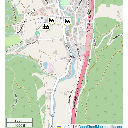
300 m
1000 ft
Leaflet
|
©
OpenStreetMap contributors