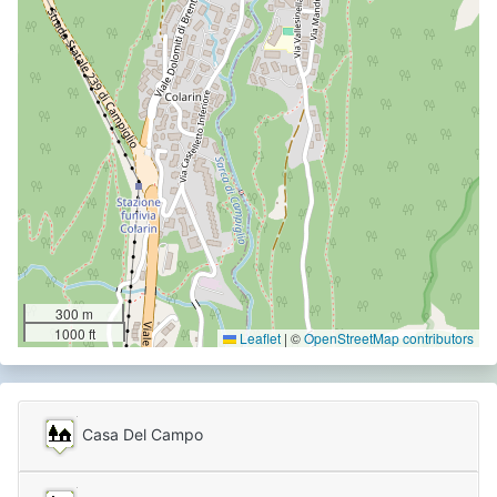
300 m
1000 ft
Leaflet
|
©
OpenStreetMap contributors
Casa Del Campo