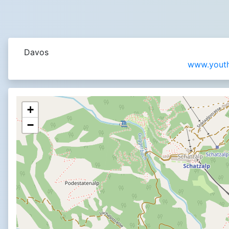
Davos
www.youth
+
−