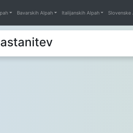
lpah
Bavarskih Alpah
Italijanskih Alpah
Slovenske 
astanitev