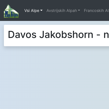
Vsi Alpe
Avstrijskih Alpah
Francoskih A
Davos Jakobshorn - n