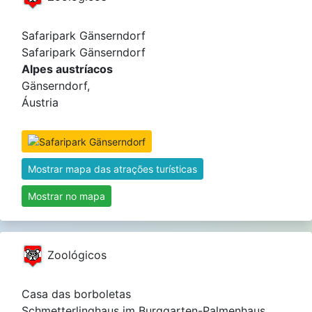
Safaripark Gänserndorf
Safaripark Gänserndorf
Alpes austríacos
Gänserndorf,
Áustria
Mostrar mapa das atrações turísticas
Mostrar no mapa
Zoológicos
Casa das borboletas
Schmetterlinghaus im Burggarten-Palmenhaus