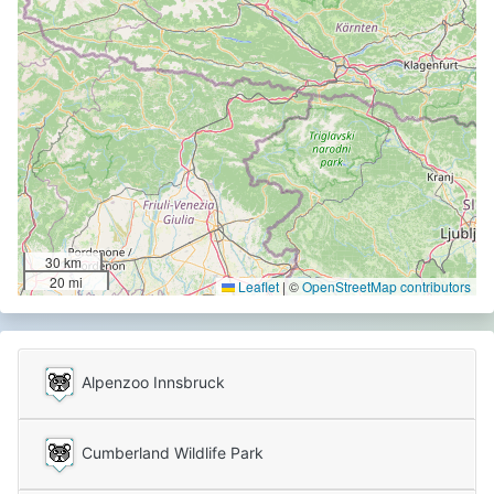
30 km
20 mi
Leaflet
|
©
OpenStreetMap contributors
Alpenzoo Innsbruck
Cumberland Wildlife Park