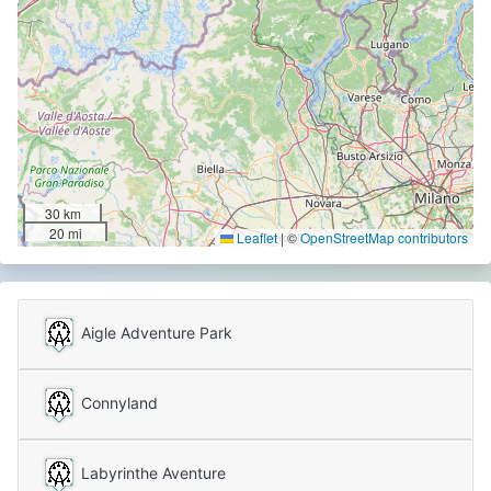
30 km
20 mi
Leaflet
|
©
OpenStreetMap contributors
Aigle Adventure Park
Connyland
Labyrinthe Aventure