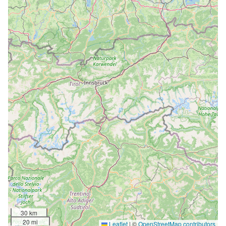
30 km
20 mi
Leaflet
|
©
OpenStreetMap contributors