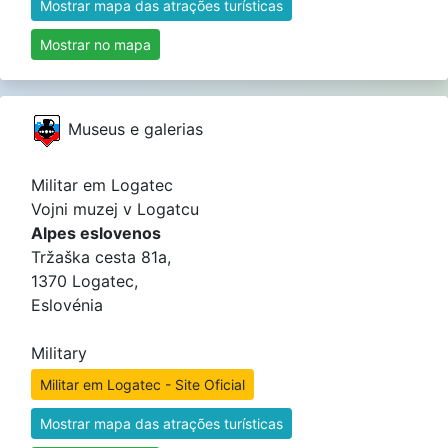
Mostrar mapa das atrações turísticas
Mostrar no mapa
Museus e galerias
Militar em Logatec
Vojni muzej v Logatcu
Alpes eslovenos
Tržaška cesta 81a,
1370 Logatec,
Eslovénia
Military
Militar em Logatec - Site Oficial
Mostrar mapa das atrações turísticas