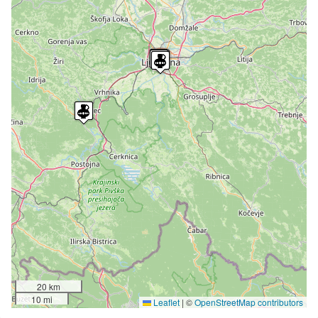
20 km
10 mi
Leaflet
|
©
OpenStreetMap contributors